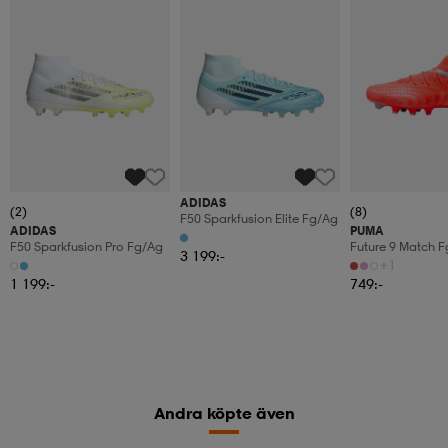
ADIDAS
(2)
(8)
F50 Sparkfusion Elite Fg/ag
ADIDAS
PUMA
F50 Sparkfusion Pro Fg/ag
Future 9 Match 
3 199:-
+1
1 199:-
749:-
Andra köpte även