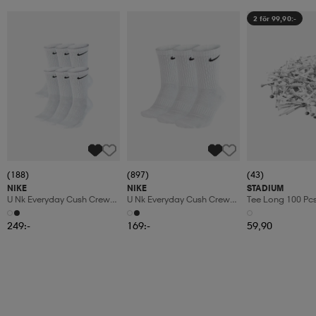
2 för 99,90:-
(188)
(897)
(43)
NIKE
NIKE
STADIUM
U Nk Everyday Cush Crew
U Nk Everyday Cush Crew
Tee Long 100 Pc
6pr-Bd
3pr
249:-
169:-
59,90