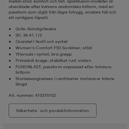
mellan stöd, komfort och fart. Sparkfusion‑modeller är
utvecklade efter kvinnors anatomiska fotform, med en
passform som utgår från lägre fotrygg, smalare häl och
ett rymligare tåparti.
Gräs-/konstgrässkor
Stl. 36-41 1/3
Ovandel i textil och syntet
Women’s Comfort F50 Sockliner; stöd
Yttersula i syntet; bra grepp
Primeknit-krage; stabilitet runt vristen
FUSIONLAST; passform anpassad efter kvinnors
fotform
Storleksangivelsen i centimeter motsvarar fotens
längd
Art. nummer: 410370102
Säkerhets- och produktinformation