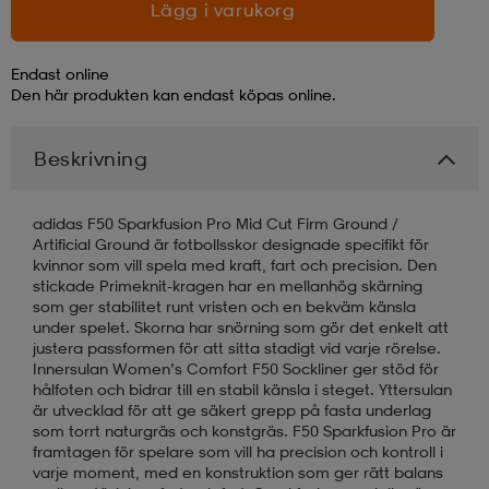
Lägg i varukorg
läder
lbehör
r
lbehör
kläder
Endast online
Den här produkten kan endast köpas online.
asögon
äder
r
Beskrivning
r
s
adidas F50 Sparkfusion Pro Mid Cut Firm Ground /
Artificial Ground är fotbollsskor designade specifikt för
kvinnor som vill spela med kraft, fart och precision. Den
stickade Primeknit-kragen har en mellanhög skärning
äder
ård
äder
som ger stabilitet runt vristen och en bekväm känsla
under spelet. Skorna har snörning som gör det enkelt att
justera passformen för att sitta stadigt vid varje rörelse.
Innersulan Women’s Comfort F50 Sockliner ger stöd för
s
s
hålfoten och bidrar till en stabil känsla i steget. Yttersulan
är utvecklad för att ge säkert grepp på fasta underlag
som torrt naturgräs och konstgräs. F50 Sparkfusion Pro är
framtagen för spelare som vill ha precision och kontroll i
ård
ård
varje moment, med en konstruktion som ger rätt balans