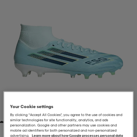
-BH
ngsskor
öjor & skjortor
ngsskor
ingsskor
ar
ingsskor
n
ingsskor
ts & toppar
or
n
kor
kor
öjor & skjortor
usskor
öjor & skjortor
skor
r
skor
n
tskor
 & klänningar
or
r & pannband
or
 & klänningar
-/Tennisskor
Your Cookie settings
1
/
9
By clicking “Accept All Cookies”, you agree to the use of cookies and
similar technologies for site functionality, analytics, and ads
personalization. Google and other partners may use cookies and
r
andy-/Handbollsskor
kar & vantar
andy-/Handbollsskor
ller
ler
mobile ad identifiers for both personalized and non‑personalized
advertising.
Learn more about how Google processes personal data