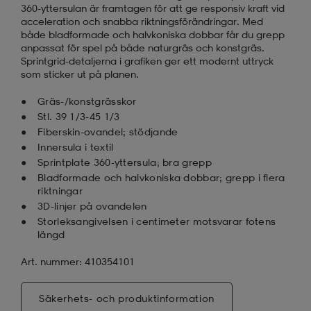
360-yttersulan är framtagen för att ge responsiv kraft vid
acceleration och snabba riktningsförändringar. Med
både bladformade och halvkoniska dobbar får du grepp
anpassat för spel på både naturgräs och konstgräs.
Sprintgrid-detaljerna i grafiken ger ett modernt uttryck
som sticker ut på planen.
Gräs-/konstgrässkor
Stl. 39 1/3-45 1/3
Fiberskin-ovandel; stödjande
Innersula i textil
Sprintplate 360-yttersula; bra grepp
Bladformade och halvkoniska dobbar; grepp i flera
riktningar
3D-linjer på ovandelen
Storleksangivelsen i centimeter motsvarar fotens
längd
Art. nummer: 410354101
Säkerhets- och produktinformation