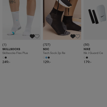
(1)
(727)
(50)
SKILLSOCKS
SOC
NIKE
Skillsocks Flex Plus
Tech Sock 2p Re
Nk J Guard Ce
249:-
129:-
179:-