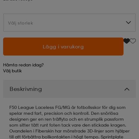
läder
lbehör
r
lbehör
kläder
Välj storlek
Välj storlek
asögon
äder
r
Lägg i varukorg
r
s
Hämta redan idag?
Välj
butik
äder
ård
äder
Beskrivning
s
s
F50 League Laceless FG/MG är fotbollsskor för dig som
spelar med fart, precision och kontroll. Den snörlösa
designen ger en ren träffyta och en strumplik passform
som sitter tätt runt foten tack vare den stickade kragen.
ård
ård
Ovandelen i Fiberskin har mönstrade 3D-linjer som hjälper
till att förbättra bollkontakten i högt tempo. Sprintplate