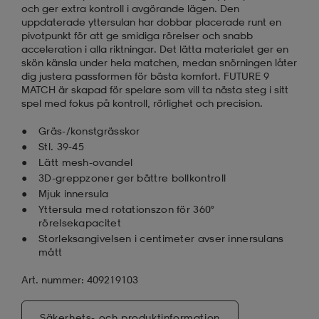
och ger extra kontroll i avgörande lägen. Den
uppdaterade yttersulan har dobbar placerade runt en
pivotpunkt för att ge smidiga rörelser och snabb
acceleration i alla riktningar. Det lätta materialet ger en
skön känsla under hela matchen, medan snörningen låter
dig justera passformen för bästa komfort. FUTURE 9
MATCH är skapad för spelare som vill ta nästa steg i sitt
spel med fokus på kontroll, rörlighet och precision.
Gräs-/konstgrässkor
Stl. 39-45
Lätt mesh-ovandel
3D-greppzoner ger bättre bollkontroll
Mjuk innersula
Yttersula med rotationszon för 360°
rörelsekapacitet
Storleksangivelsen i centimeter avser innersulans
mått
Art. nummer: 409219103
Säkerhets- och produktinformation