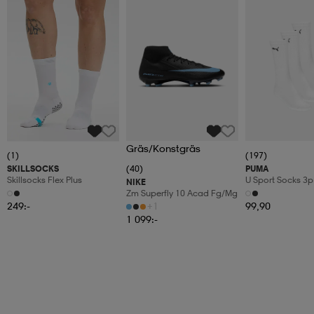
Gräs/Konstgräs
(1)
(197)
SKILLSOCKS
(40)
PUMA
Skillsocks Flex Plus
U Sport Socks 3p
NIKE
Zm Superfly 10 Acad Fg/mg
249:-
+1
99,90
1 099:-