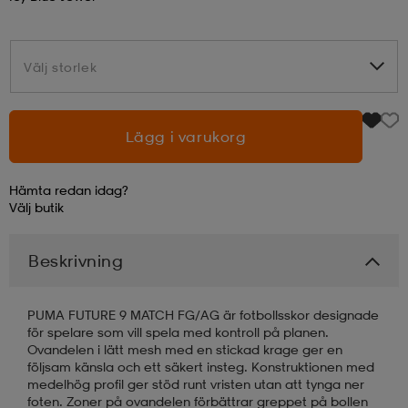
läder
lbehör
r
lbehör
kläder
Välj storlek
Välj storlek
asögon
äder
r
Lägg i varukorg
r
s
Hämta redan idag?
Välj
butik
äder
ård
äder
Beskrivning
s
s
PUMA FUTURE 9 MATCH FG/AG är fotbollsskor designade
för spelare som vill spela med kontroll på planen.
Ovandelen i lätt mesh med en stickad krage ger en
följsam känsla och ett säkert insteg. Konstruktionen med
ård
ård
medelhög profil ger stöd runt vristen utan att tynga ner
foten. Zoner på ovandelen förbättrar greppet på bollen