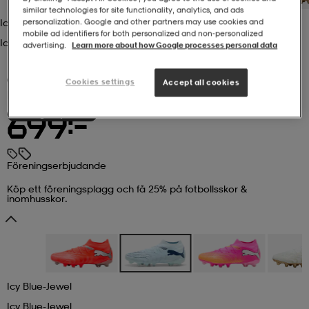
similar technologies for site functionality, analytics, and ads
Icy Blue-Jewel
personalization. Google and other partners may use cookies and
r & pannband
tskor
läder
tskor
r
ngsskor
mobile ad identifiers for both personalized and non‑personalized
Icy Blue-Jewel
advertising.
Learn more about how Google processes personal data
(8)
kar & vantar
skor
ukar
skor
kar & vantar
kor
Cookies settings
Accept all cookies
PUMA
Future 9 Match Fg/ag
Föreningserbjudande
699:-
ukar
sskor
ställ
sskor
ukar
lbehör
Föreningserbjudande
ställ
stövlar
por
stövlar
ställ
er
Köp ett föreningsplagg och få 25% på fotbollsskor &
inomhusskor.
por
ler
kläder
ler
läder
Icy Blue-Jewel
kläder
ngskor
asögon
ngskor
por
Icy Blue-Jewel