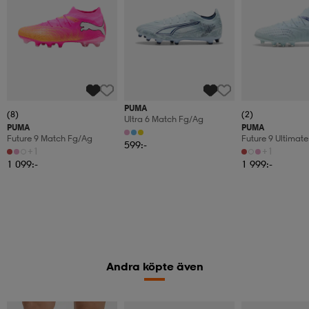
PUMA
(8)
(2)
Ultra 6 Match Fg/ag
PUMA
PUMA
Future 9 Match Fg/ag
Future 9 Ultimat
599:-
+1
+1
1 099:-
1 999:-
Andra köpte även