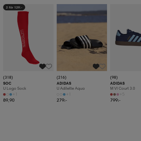
2 för 129:-
(318)
(216)
(98)
SOC
ADIDAS
ADIDAS
U Logo Sock
U Adilette Aqua
M Vl Court 3.0
+1
+1
+5
89,90
279:-
799:-