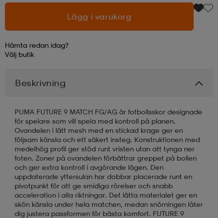
Lägg i varukorg
läder
lbehör
r
lbehör
kläder
Hämta redan idag?
Välj
butik
asögon
äder
r
Beskrivning
r
s
PUMA FUTURE 9 MATCH FG/AG är fotbollsskor designade
för spelare som vill spela med kontroll på planen.
Ovandelen i lätt mesh med en stickad krage ger en
äder
ård
äder
följsam känsla och ett säkert insteg. Konstruktionen med
medelhög profil ger stöd runt vristen utan att tynga ner
foten. Zoner på ovandelen förbättrar greppet på bollen
s
s
och ger extra kontroll i avgörande lägen. Den
uppdaterade yttersulan har dobbar placerade runt en
pivotpunkt för att ge smidiga rörelser och snabb
acceleration i alla riktningar. Det lätta materialet ger en
ård
ård
skön känsla under hela matchen, medan snörningen låter
dig justera passformen för bästa komfort. FUTURE 9