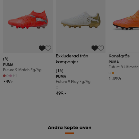
Exkluderad från
Konstgräs
(8)
kampanjer
PUMA
PUMA
Future 8 Ultimat
Future 9 Match Fg/ag
(16)
+1
PUMA
1 499:-
749:-
Future 9 Play Fg/ag
499:-
Andra köpte även