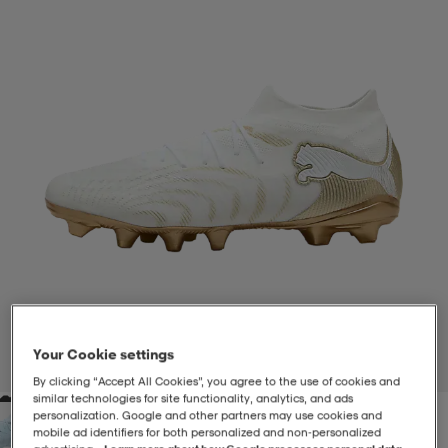
-BH
ngsskor
öjor & skjortor
ngsskor
ingsskor
ar
ingsskor
n
ingsskor
ts & toppar
or
n
kor
kor
öjor & skjortor
usskor
öjor & skjortor
skor
r
skor
n
tskor
 & klänningar
or
r & pannband
or
 & klänningar
-/Tennisskor
Your Cookie settings
1
/
6
By clicking “Accept All Cookies”, you agree to the use of cookies and
similar technologies for site functionality, analytics, and ads
r
andy-/Handbollsskor
kar & vantar
andy-/Handbollsskor
ller
ler
personalization. Google and other partners may use cookies and
mobile ad identifiers for both personalized and non‑personalized