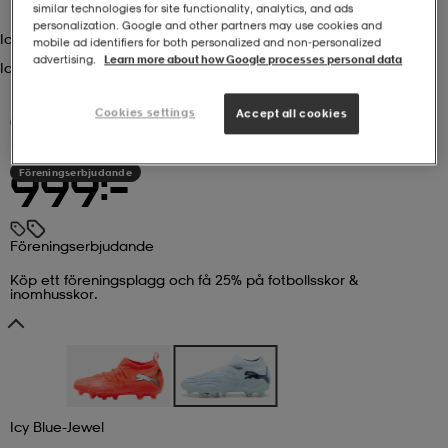
similar technologies for site functionality, analytics, and ads
personalization. Google and other partners may use cookies and
Icy Blue-Jewel
r & pannband
tskor
läder
tskor
r
ngsskor
mobile ad identifiers for both personalized and non‑personalized
advertising.
Learn more about how Google processes personal data
Icy Blue-Jewel
Cookies settings
Accept all cookies
kar & vantar
skor
ukar
skor
kar & vantar
kor
(1)
PUMA
Future 9 Pro Fg/ag W
Föreningserbjudande
999:-
ukar
sskor
ställ
sskor
ukar
lbehör
Föreningserbjudande
ställ
stövlar
por
stövlar
ställ
er
Köp ett föreningsplagg och få 25% på fotbollsskor &
inomhusskor.
por
ler
kläder
ler
läder
kläder
ngskor
asögon
ngskor
por
Icy Blue-Jewel