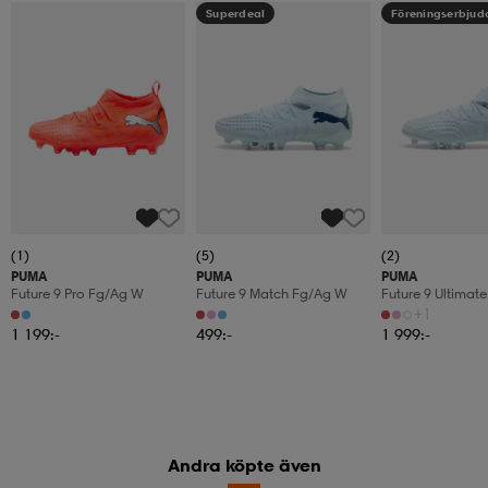
Superdeal
Föreningserbju
(1)
(5)
(2)
PUMA
PUMA
PUMA
Future 9 Pro Fg/ag W
Future 9 Match Fg/ag W
Future 9 Ultimat
+1
1 199:-
499:-
1 999:-
Andra köpte även