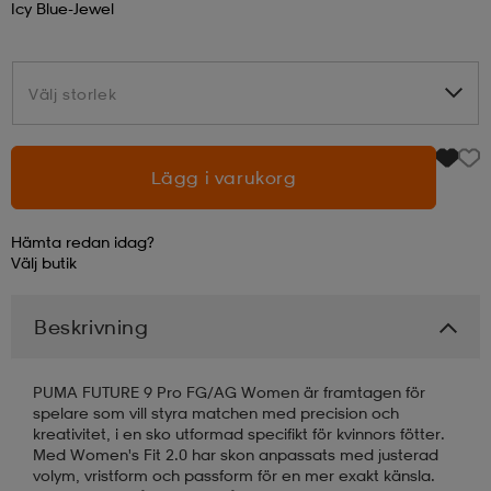
Icy Blue-Jewel
läder
lbehör
r
lbehör
kläder
Välj storlek
Välj storlek
asögon
äder
r
Lägg i varukorg
r
s
Hämta redan idag?
Välj
butik
äder
ård
äder
Beskrivning
s
s
PUMA FUTURE 9 Pro FG/AG Women är framtagen för
spelare som vill styra matchen med precision och
kreativitet, i en sko utformad specifikt för kvinnors fötter.
Med Women's Fit 2.0 har skon anpassats med justerad
ård
ård
volym, vristform och passform för en mer exakt känsla.