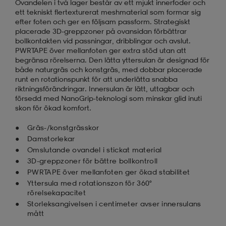
Ovandelen i två lager består av ett mjukt innerfoder och
ett tekniskt flertexturerat meshmaterial som formar sig
efter foten och ger en följsam passform. Strategiskt
placerade 3D-greppzoner på ovansidan förbättrar
bollkontakten vid passningar, dribblingar och avslut.
PWRTAPE över mellanfoten ger extra stöd utan att
begränsa rörelserna. Den lätta yttersulan är designad för
både naturgräs och konstgräs, med dobbar placerade
runt en rotationspunkt för att underlätta snabba
riktningsförändringar. Innersulan är lätt, uttagbar och
försedd med NanoGrip-teknologi som minskar glid inuti
skon för ökad komfort.
Gräs-/konstgrässkor
Damstorlekar
Omslutande ovandel i stickat material
3D-greppzoner för bättre bollkontroll
PWRTAPE över mellanfoten ger ökad stabilitet
Yttersula med rotationszon för 360°
rörelsekapacitet
Storleksangivelsen i centimeter avser innersulans
mått