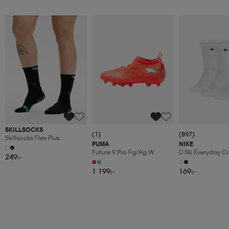
SKILLSOCKS
(1)
(897)
Skillsocks Flex Plus
PUMA
NIKE
Future 9 Pro Fg/ag W
U Nk Everyday C
249:-
3pr
1 199:-
169:-