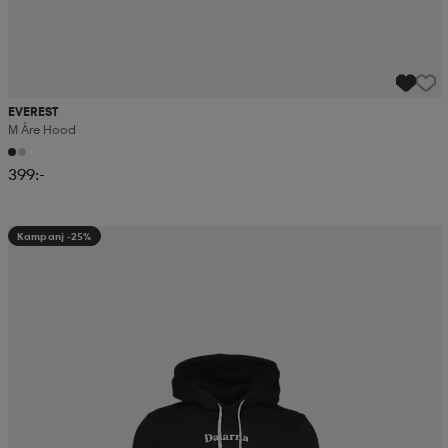
EVEREST
M Åre Hood
399:-
Kampanj -25%