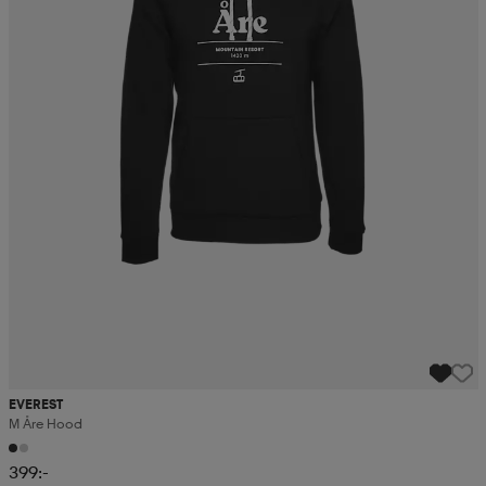
EVEREST
M Åre Hood
399:-