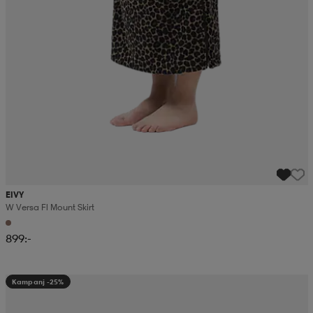
EIVY
W Versa Fl Mount Skirt
899:-
Kampanj -25%