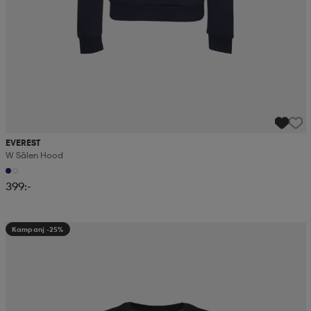
EVEREST
W Sälen Hood
399:-
Kampanj -25%