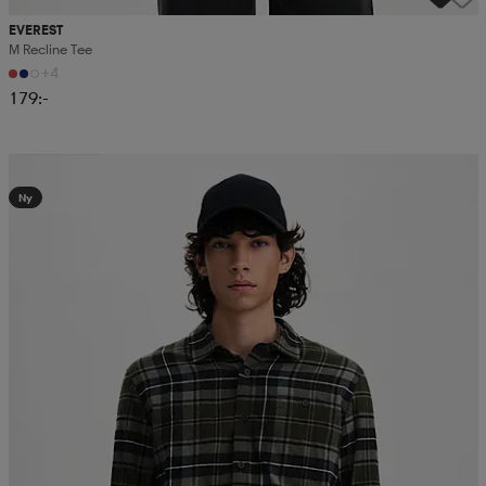
EVEREST
M Recline Tee
+4
179:-
Kampanj -25%
Ny