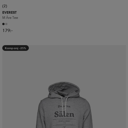
(2)
EVEREST
M Åre Tee
179:-
Kampanj -25%