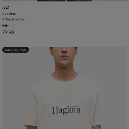
(52)
EVEREST
M Recline Tee
+4
79,90
Kampanj -25%