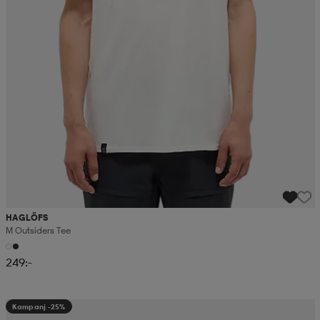
HAGLÖFS
M Outsiders Tee
249:-
Kampanj -25%