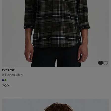
EVEREST
M Flannel Shirt
299:-
Kampanj -25%