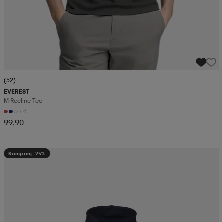
(52)
EVEREST
M Recline Tee
+4
99,90
Kampanj -25%