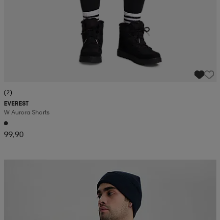
(2)
EVEREST
W Aurora Shorts
99,90
Kampanj -25%