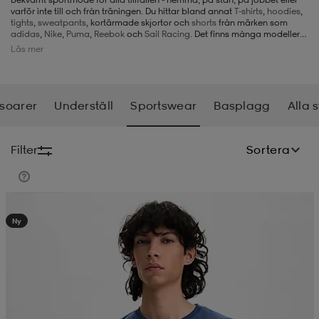
varför inte till och från träningen. Du hittar bland annat
T-shirts
,
hoodies
,
tights
,
sweatpants
, kortärmade skjortor och
shorts
från märken som
-BH
ngsskor
öjor & skjortor
ngsskor
ingsskor
adidas
,
Nike
,
Puma
,
Reebok
och
Sail Racing.
Det finns många modeller
att välja på, så det finns många fina alternativ för alla i vårt utbud av
Läs mer
sportswear.
ar
ingsskor
n
ingsskor
ts & toppar
or
soarer
Underställ
Sportswear
Basplagg
Alla 
n
kor
kor
öjor & skjortor
usskor
Filter
Sortera
öjor & skjortor
skor
r
skor
n
tskor
Kampanj -25%
Ny
 & klänningar
or
r & pannband
or
 & klänningar
-/Tennisskor
r
andy-/Handbollsskor
kar & vantar
andy-/Handbollsskor
ller
ler