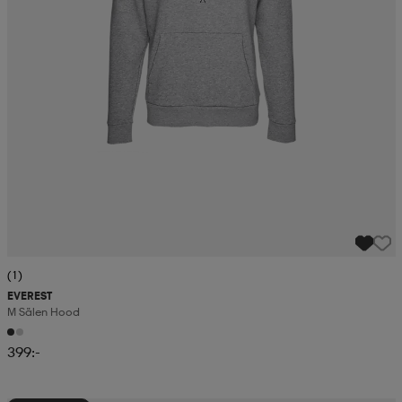
(1)
EVEREST
M Sälen Hood
399:-