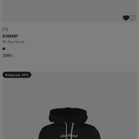
(1)
EVEREST
W Åre Hood
399:-
Kampanj -25%