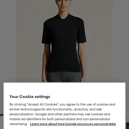
-BH
ngsskor
öjor & skjortor
ngsskor
ingsskor
ar
ingsskor
n
ingsskor
ts & toppar
or
n
kor
kor
öjor & skjortor
usskor
öjor & skjortor
skor
r
skor
n
tskor
Your Cookie settings
 & klänningar
or
r & pannband
or
 & klänningar
-/Tennisskor
By clicking “Accept All Cookies”, you agree to the use of cookies and
1
/
3
similar technologies for site functionality, analytics, and ads
personalization. Google and other partners may use cookies and
r
andy-/Handbollsskor
kar & vantar
andy-/Handbollsskor
ller
ler
mobile ad identifiers for both personalized and non‑personalized
advertising.
Learn more about how Google processes personal data