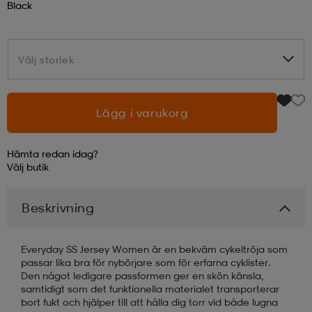
Black
läder
lbehör
r
lbehör
kläder
Välj storlek
Välj storlek
asögon
äder
r
Lägg i varukorg
r
s
Hämta redan idag?
Välj
butik
äder
ård
äder
Beskrivning
s
s
Everyday SS Jersey Women är en bekväm cykeltröja som
passar lika bra för nybörjare som för erfarna cyklister.
Den något ledigare passformen ger en skön känsla,
samtidigt som det funktionella materialet transporterar
ård
ård
bort fukt och hjälper till att hålla dig torr vid både lugna