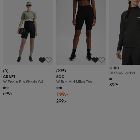
Member
GIRO
(3)
(235)
W Stow Jacket
CRAFT
SOC
W Endur Bib Shorts C4
W Run Mid Miles Ths
399:-
699:-
199:-
299:-