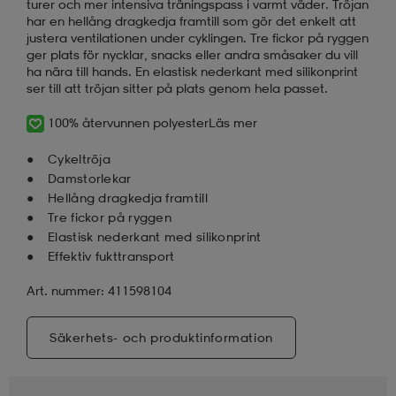
turer och mer intensiva träningspass i varmt väder. Tröjan
har en hellång dragkedja framtill som gör det enkelt att
justera ventilationen under cyklingen. Tre fickor på ryggen
ger plats för nycklar, snacks eller andra småsaker du vill
ha nära till hands. En elastisk nederkant med silikonprint
ser till att tröjan sitter på plats genom hela passet.
100% återvunnen polyester
Läs mer
Cykeltröja
Damstorlekar
Hellång dragkedja framtill
Tre fickor på ryggen
Elastisk nederkant med silikonprint
Effektiv fukttransport
Art. nummer: 411598104
Säkerhets- och produktinformation