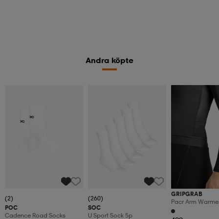
Andra köpte
GRIPGRAB
(2)
(260)
Pacr Arm Warmer
POC
SOC
Autumn
Cadence Road Socks
U Sport Sock 5p