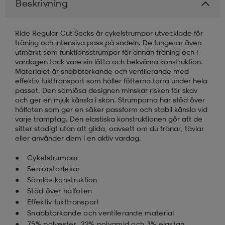
Beskrivning
läder
lbehör
r
lbehör
kläder
Ride Regular Cut Socks är cykelstrumpor utvecklade för
träning och intensiva pass på sadeln. De fungerar även
utmärkt som funktionsstrumpor för annan träning och i
asögon
äder
r
vardagen tack vare sin lätta och bekväma konstruktion.
Materialet är snabbtorkande och ventilerande med
effektiv fukttransport som håller fötterna torra under hela
passet. Den sömlösa designen minskar risken för skav
r
s
och ger en mjuk känsla i skon. Strumporna har stöd över
hålfoten som ger en säker passform och stabil känsla vid
varje tramptag. Den elastiska konstruktionen gör att de
sitter stadigt utan att glida, oavsett om du tränar, tävlar
äder
ård
äder
eller använder dem i en aktiv vardag.
Cykelstrumpor
Seniorstorlekar
s
s
Sömlös konstruktion
Stöd över hålfoten
Effektiv fukttransport
ård
ård
Snabbtorkande och ventilerande material
75% polyester, 22% polyamid och 3% elastan