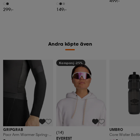
499:-
299:-
149:-
Andra köpte även
Kampanj -25%
GRIPGRAB
UMBRO
(14)
Pacr Arm Warmer Spring-
Core Water Bottl
EVEREST
Autumn