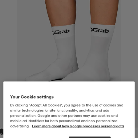
-BH
ngsskor
öjor & skjortor
ngsskor
ingsskor
ar
ingsskor
n
ingsskor
ts & toppar
or
n
kor
kor
öjor & skjortor
usskor
öjor & skjortor
skor
r
skor
n
tskor
Your Cookie settings
 & klänningar
or
r & pannband
or
 & klänningar
-/Tennisskor
By clicking “Accept All Cookies”, you agree to the use of cookies and
similar technologies for site functionality, analytics, and ads
personalization. Google and other partners may use cookies and
1
/
2
mobile ad identifiers for both personalized and non‑personalized
advertising.
Learn more about how Google processes personal data
r
andy-/Handbollsskor
kar & vantar
andy-/Handbollsskor
ller
ler
White