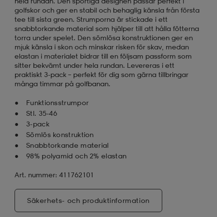
hela rundan. Den sportiga designen passar perfekt i
golfskor och ger en stabil och behaglig känsla från första
tee till sista green. Strumporna är stickade i ett
snabbtorkande material som hjälper till att hålla fötterna
torra under spelet. Den sömlösa konstruktionen ger en
mjuk känsla i skon och minskar risken för skav, medan
elastan i materialet bidrar till en följsam passform som
sitter bekvämt under hela rundan. Levereras i ett
praktiskt 3-pack – perfekt för dig som gärna tillbringar
många timmar på golfbanan.
Funktionsstrumpor
Stl. 35-46
3-pack
Sömlös konstruktion
Snabbtorkande material
98% polyamid och 2% elastan
Art. nummer: 411762101
Säkerhets- och produktinformation