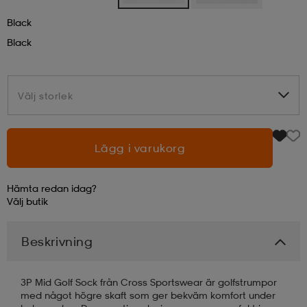
Black
läder
lbehör
r
lbehör
kläder
Black
asögon
äder
r
Välj storlek
Välj storlek
r
s
Lägg i varukorg
äder
ård
äder
Hämta redan idag?
Välj
butik
s
s
Beskrivning
3P Mid Golf Sock från Cross Sportswear är golfstrumpor
ård
ård
med något högre skaft som ger bekväm komfort under