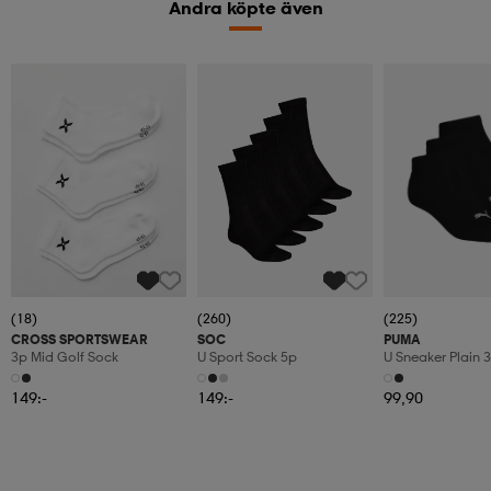
Andra köpte även
(18)
(260)
(225)
CROSS SPORTSWEAR
SOC
PUMA
3p Mid Golf Sock
U Sport Sock 5p
U Sneaker Plain 
149:-
149:-
99,90