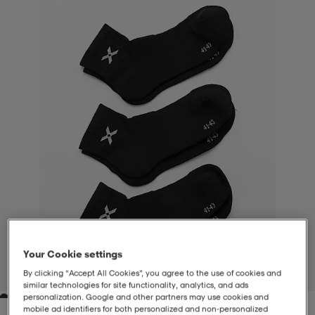
-BH
ngsskor
öjor & skjortor
ngsskor
ingsskor
ar
ingsskor
n
ingsskor
ts & toppar
or
n
kor
kor
öjor & skjortor
usskor
öjor & skjortor
skor
r
skor
n
tskor
 & klänningar
or
r & pannband
or
 & klänningar
-/Tennisskor
Your Cookie settings
By clicking “Accept All Cookies”, you agree to the use of cookies and
1
/
2
similar technologies for site functionality, analytics, and ads
r
andy-/Handbollsskor
kar & vantar
andy-/Handbollsskor
ller
ler
personalization. Google and other partners may use cookies and
mobile ad identifiers for both personalized and non‑personalized