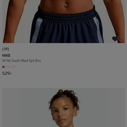
(39)
NIKE
W Nk Swsh Med Spt Bra
+3
529:-