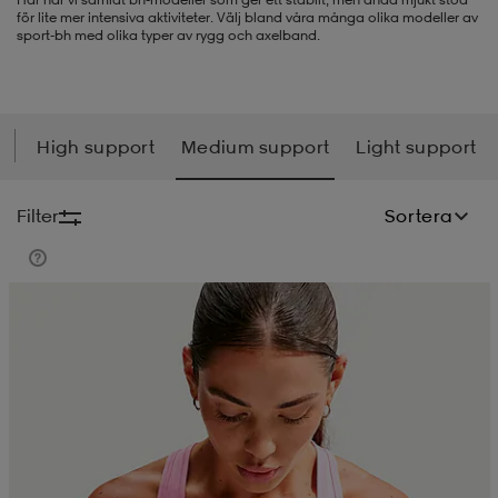
för lite mer intensiva aktiviteter. Välj bland våra många olika modeller av
sport-bh med olika typer av rygg och axelband.
-BH
ngsskor
öjor & skjortor
ngsskor
ingsskor
ar
ingsskor
n
ingsskor
ts & toppar
or
High support
Medium support
Light support
n
kor
kor
öjor & skjortor
usskor
Filter
Sortera
öjor & skjortor
skor
r
skor
n
tskor
 & klänningar
or
r & pannband
or
 & klänningar
-/Tennisskor
r
andy-/Handbollsskor
kar & vantar
andy-/Handbollsskor
ller
ler