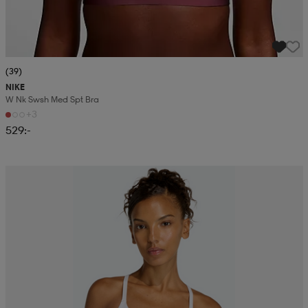
(39)
NIKE
W Nk Swsh Med Spt Bra
+3
529:-