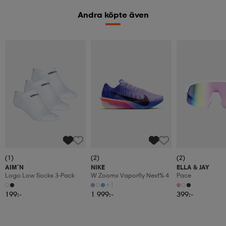
Andra köpte även
(1)
(2)
(2)
AIM´N
NIKE
ELLA & JAY
Logo Low Socks 3-Pack
W Zoomx Vaporfly Next% 4
Pace
+1
199:-
1 999:-
399:-