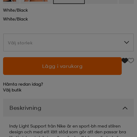
White/black
läder
lbehör
r
lbehör
kläder
White/black
asögon
äder
r
Välj storlek
Välj storlek
r
s
Lägg i varukorg
äder
ård
äder
Hämta redan idag?
Välj
butik
s
s
Beskrivning
Indy Light Support från Nike är en sport-bh med stilren
ård
ård
design och med ett lätt stöd som gör att den passar bra