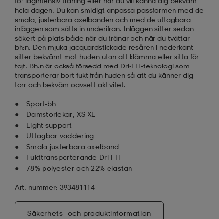
för lågintensiv träning eller när du vill känna dig bekväm
hela dagen. Du kan smidigt anpassa passformen med de
smala, justerbara axelbanden och med de uttagbara
inläggen som sätts in underifrån. Inläggen sitter sedan
säkert på plats både när du tränar och när du tvättar
bh:n. Den mjuka jacquardstickade resåren i nederkant
sitter bekvämt mot huden utan att klämma eller sitta för
tajt. Bh:n är också försedd med Dri-FIT-teknologi som
transporterar bort fukt från huden så att du känner dig
torr och bekväm oavsett aktivitet.
Sport-bh
Damstorlekar; XS-XL
Light support
Uttagbar vaddering
Smala justerbara axelband
Fukttransporterande Dri-FIT
78% polyester och 22% elastan
Art. nummer: 393481114
Säkerhets- och produktinformation