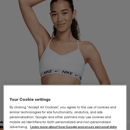
-BH
ngsskor
öjor & skjortor
ngsskor
ingsskor
ar
ingsskor
n
ingsskor
ts & toppar
or
n
kor
kor
öjor & skjortor
usskor
öjor & skjortor
skor
r
skor
n
tskor
 & klänningar
or
r & pannband
or
 & klänningar
-/Tennisskor
Your Cookie settings
By clicking “Accept All Cookies”, you agree to the use of cookies and
similar technologies for site functionality, analytics, and ads
1
/
4
personalization. Google and other partners may use cookies and
r
andy-/Handbollsskor
kar & vantar
andy-/Handbollsskor
ller
ler
mobile ad identifiers for both personalized and non‑personalized
advertising.
Learn more about how Google processes personal data