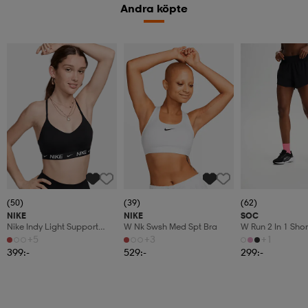
Andra köpte
(50)
(39)
(62)
NIKE
NIKE
SOC
Nike Indy Light Support
W Nk Swsh Med Spt Bra
W Run 2 In 1 Shor
Women's Pad
+5
+3
+1
399:-
529:-
299:-