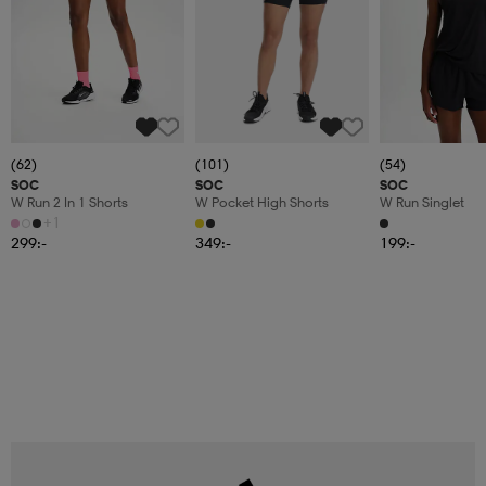
(62)
(101)
(54)
SOC
SOC
SOC
W Run 2 In 1 Shorts
W Pocket High Shorts
W Run Singlet
+1
299:-
349:-
199:-