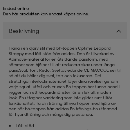
Endast online
läder
lbehör
r
lbehör
kläder
Den här produkten kan endast köpas online.
Beskrivning
asögon
äder
r
Träna i en djärv stil med bh-toppen Optime Leopard
Strappy med lätt stöd från adidas. Den är tillverkad av
r
s
Adimove-material för en åtsittande passform, med
sömmar som hjälper till att reducera skav under långa
pass.Sval. Torr. Redo. Svettavledande CLIMACOOL ser till
så att du håller dig sval, torr och fokuserad. Det
äder
ård
äder
stretchiga interlockmaterialet följer dina rörelser genom
varje squat, utfall och crunch.Bh-toppen har tunna band i
ryggen och ett leopardmönster för en lekfull, modern
look. En uttagbar vaddering som inte glider runt tillför
s
s
funktionalitet. Ta din träning till nya höjder med hjälp av
den här bh-toppen från adidas.En tränings-bh utformad
för hybridträning och mångsidig prestanda.
ård
ård
Lätt stöd