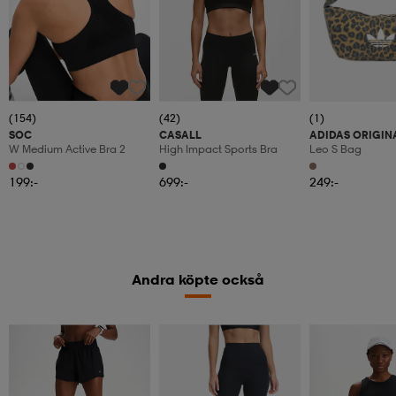
(154)
(42)
(1)
SOC
CASALL
ADIDAS ORIGIN
W Medium Active Bra 2
High Impact Sports Bra
Leo S Bag
199:-
699:-
249:-
Andra köpte också