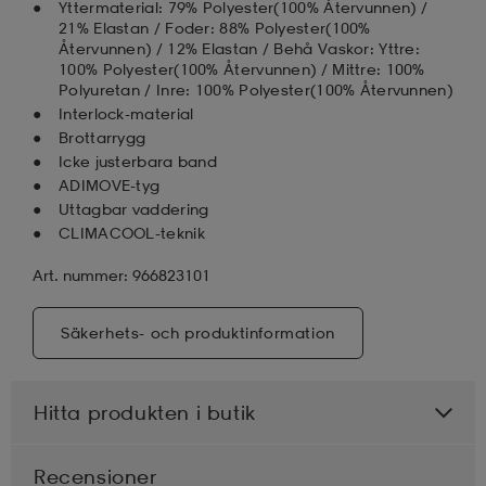
Yttermaterial: 79% Polyester(100% Återvunnen) /
21% Elastan / Foder: 88% Polyester(100%
Återvunnen) / 12% Elastan / Behå Vaskor: Yttre:
100% Polyester(100% Återvunnen) / Mittre: 100%
Polyuretan / Inre: 100% Polyester(100% Återvunnen)
Interlock-material
Brottarrygg
Icke justerbara band
ADIMOVE-tyg
Uttagbar vaddering
CLIMACOOL-teknik
Art. nummer: 966823101
Säkerhets- och produktinformation
Hitta produkten i butik
Recensioner