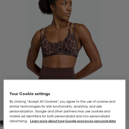
-BH
ngsskor
öjor & skjortor
ngsskor
ingsskor
ar
ingsskor
n
ingsskor
ts & toppar
or
n
kor
kor
öjor & skjortor
usskor
öjor & skjortor
skor
r
skor
n
tskor
Your Cookie settings
 & klänningar
or
r & pannband
or
 & klänningar
-/Tennisskor
By clicking “Accept All Cookies”, you agree to the use of cookies and
similar technologies for site functionality, analytics, and ads
personalization. Google and other partners may use cookies and
1
/
6
mobile ad identifiers for both personalized and non‑personalized
r
andy-/Handbollsskor
kar & vantar
andy-/Handbollsskor
ller
ler
advertising.
Learn more about how Google processes personal data
Earth Strata / Black / Black