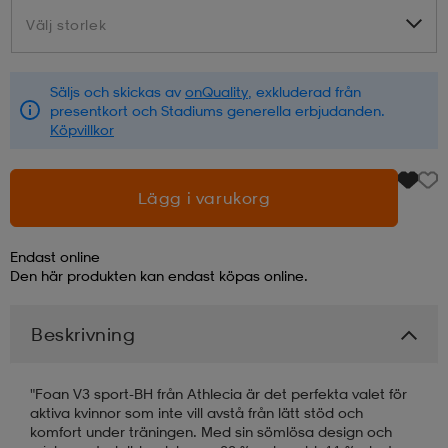
Välj storlek
Välj storlek
läder
lbehör
r
lbehör
kläder
Säljs och skickas av
onQuality
, exkluderad från
presentkort och Stadiums generella erbjudanden.
asögon
äder
r
Köpvillkor
r
s
Lägg i varukorg
Endast online
äder
ård
äder
Den här produkten kan endast köpas online.
Beskrivning
s
s
"Foan V3 sport-BH från Athlecia är det perfekta valet för
aktiva kvinnor som inte vill avstå från lätt stöd och
ård
ård
komfort under träningen. Med sin sömlösa design och