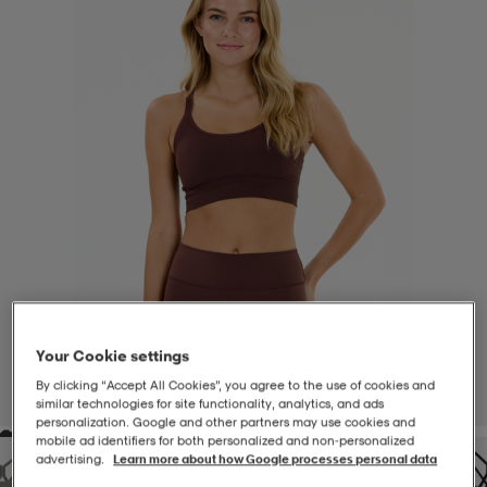
-BH
ngsskor
öjor & skjortor
ngsskor
ingsskor
ar
ingsskor
n
ingsskor
ts & toppar
or
n
kor
kor
öjor & skjortor
usskor
öjor & skjortor
skor
r
skor
n
tskor
Your Cookie settings
 & klänningar
or
r & pannband
or
 & klänningar
-/Tennisskor
By clicking “Accept All Cookies”, you agree to the use of cookies and
1
/
9
similar technologies for site functionality, analytics, and ads
personalization. Google and other partners may use cookies and
mobile ad identifiers for both personalized and non‑personalized
r
andy-/Handbollsskor
kar & vantar
andy-/Handbollsskor
ller
ler
advertising.
Learn more about how Google processes personal data