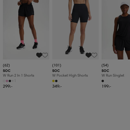
(62)
(101)
(54)
SOC
SOC
SOC
W Run 2 In 1 Shorts
W Pocket High Shorts
W Run Singlet
+1
299:-
349:-
199:-