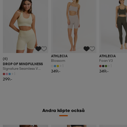
ATHLECIA
ATHLECIA
(6)
Blossom
Foan V3
DROP OF MINDFULNESS
+1
+1
Signature Seamless V
349:-
349:-
Shape Bra
+1
299:-
Andra köpte också