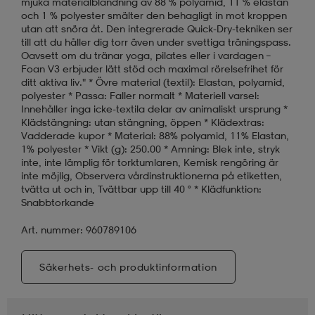
mjuka materialblandning av 88 % polyamid, 11 % elastan
och 1 % polyester smälter den behagligt in mot kroppen
utan att snöra åt. Den integrerade Quick-Dry-tekniken ser
till att du håller dig torr även under svettiga träningspass.
Oavsett om du tränar yoga, pilates eller i vardagen –
Foan V3 erbjuder lätt stöd och maximal rörelsefrihet för
ditt aktiva liv." * Övre material (textil): Elastan, polyamid,
polyester * Passa: Faller normalt * Materiell varsel:
Innehåller inga icke-textila delar av animaliskt ursprung *
Klädstängning: utan stängning, öppen * Klädextras:
Vadderade kupor * Material: 88% polyamid, 11% Elastan,
1% polyester * Vikt (g): 250.00 * Amning: Blek inte, stryk
inte, inte lämplig för torktumlaren, Kemisk rengöring är
inte möjlig, Observera vårdinstruktionerna på etiketten,
tvätta ut och in, Tvättbar upp till 40 ° * Klädfunktion:
Snabbtorkande
Art. nummer: 960789106
Säkerhets- och produktinformation