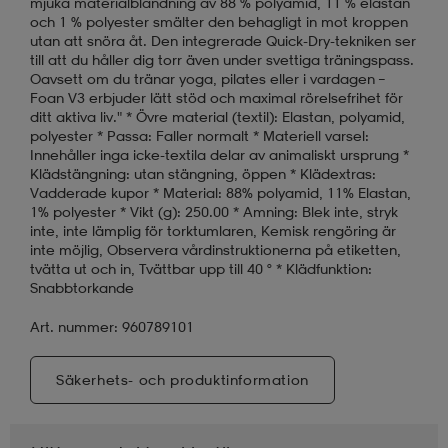
mjuka materialblandning av 88 % polyamid, 11 % elastan
och 1 % polyester smälter den behagligt in mot kroppen
utan att snöra åt. Den integrerade Quick-Dry-tekniken ser
till att du håller dig torr även under svettiga träningspass.
Oavsett om du tränar yoga, pilates eller i vardagen –
Foan V3 erbjuder lätt stöd och maximal rörelsefrihet för
ditt aktiva liv." * Övre material (textil): Elastan, polyamid,
polyester * Passa: Faller normalt * Materiell varsel:
Innehåller inga icke-textila delar av animaliskt ursprung *
Klädstängning: utan stängning, öppen * Klädextras:
Vadderade kupor * Material: 88% polyamid, 11% Elastan,
1% polyester * Vikt (g): 250.00 * Amning: Blek inte, stryk
inte, inte lämplig för torktumlaren, Kemisk rengöring är
inte möjlig, Observera vårdinstruktionerna på etiketten,
tvätta ut och in, Tvättbar upp till 40 ° * Klädfunktion:
Snabbtorkande
Art. nummer: 960789101
Säkerhets- och produktinformation