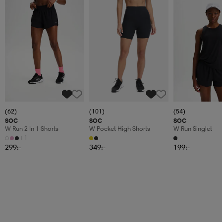
(62)
(101)
(54)
SOC
SOC
SOC
W Run 2 In 1 Shorts
W Pocket High Shorts
W Run Singlet
+1
299:-
349:-
199:-