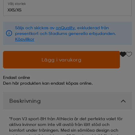
Välj storlek
XXS/XS
läder
lbehör
r
lbehör
kläder
Säljs och skickas av
onQuality
, exkluderad från
presentkort och Stadiums generella erbjudanden.
asögon
äder
r
Köpvillkor
r
s
Lägg i varukorg
Endast online
äder
ård
äder
Den här produkten kan endast köpas online.
Beskrivning
s
s
"Foan V3 sport-BH från Athlecia är det perfekta valet för
aktiva kvinnor som inte vill avstå från lätt stöd och
ård
ård
komfort under träningen. Med sin sömlösa design och