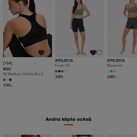
ATHLECIA
ATHLECIA
(154)
Foan V3
Blossom
SOC
+1
+1
W Medium Active Bra 2
349:-
349:-
199:-
Andra köpte också