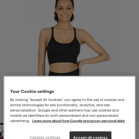
-BH
ngsskor
öjor & skjortor
ngsskor
ingsskor
ar
ingsskor
n
ingsskor
ts & toppar
or
n
kor
kor
öjor & skjortor
usskor
öjor & skjortor
skor
r
skor
n
tskor
Your Cookie settings
By clicking “Accept All Cookies”, you agree to the use of cookies and
 & klänningar
or
r & pannband
or
 & klänningar
-/Tennisskor
similar technologies for site functionality, analytics, and ads
personalization. Google and other partners may use cookies and
1
/
8
mobile ad identifiers for both personalized and non‑personalized
advertising.
Learn more about how Google processes personal data
r
andy-/Handbollsskor
kar & vantar
andy-/Handbollsskor
ller
ler
Cookies settings
Accept all cookies