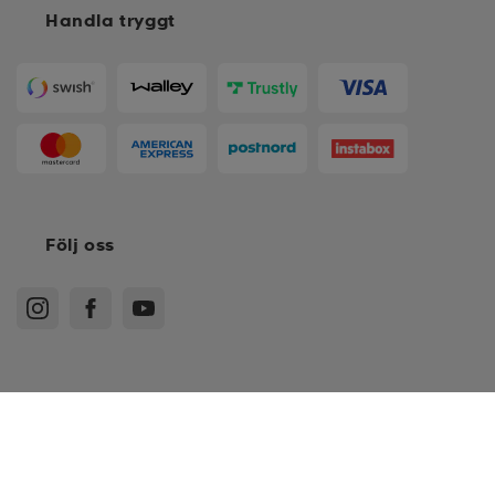
Handla tryggt
Följ oss
Köpvillkor
Medlemsvillkor
Integritetspolicy
Recensionspolicy
Cookies
Sitemap