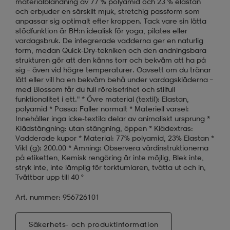
materialblandning av 77 % polyamid och 23 % elastan
och erbjuder en särskilt mjuk, stretchig passform som
anpassar sig optimalt efter kroppen. Tack vare sin lätta
stödfunktion är BH:n idealisk för yoga, pilates eller
vardagsbruk. De integrerade vadderna ger en naturlig
form, medan Quick-Dry-tekniken och den andningsbara
strukturen gör att den känns torr och bekväm att ha på
sig – även vid högre temperaturer. Oavsett om du tränar
lätt eller vill ha en bekväm behå under vardagskläderna –
med Blossom får du full rörelsefrihet och stilfull
funktionalitet i ett." * Övre material (textil): Elastan,
polyamid * Passa: Faller normalt * Materiell varsel:
Innehåller inga icke-textila delar av animaliskt ursprung *
Klädstängning: utan stängning, öppen * Klädextras:
Vadderade kupor * Material: 77% polyamid, 23% Elastan *
Vikt (g): 200.00 * Amning: Observera vårdinstruktionerna
på etiketten, Kemisk rengöring är inte möjlig, Blek inte,
stryk inte, inte lämplig för torktumlaren, tvätta ut och in,
Tvättbar upp till 40 °
Art. nummer: 956726101
Säkerhets- och produktinformation