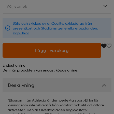
Välj storlek
Välj storlek
läder
lbehör
r
lbehör
kläder
Säljs och skickas av
onQuality
, exkluderad från
presentkort och Stadiums generella erbjudanden.
asögon
äder
r
Köpvillkor
r
s
Lägg i varukorg
Endast online
äder
ård
äder
Den här produkten kan endast köpas online.
Beskrivning
s
s
"Blossom från Athlecia är den perfekta sport-BH:n för
kvinnor som inte vill avstå från komfort och stil vid lättare
ård
ård
aktiviteter. Den är tillverkad av en högkvalitativ