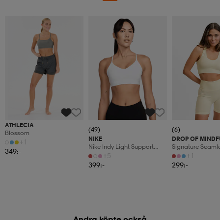
ATHLECIA
(49)
(6)
Blossom
NIKE
DROP OF MINDF
+1
Nike Indy Light Support
Signature Seaml
349:-
Women's Pad
Shape Bra
+5
+1
399:-
299:-
Andra köpte också