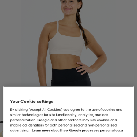
-BH
ngsskor
öjor & skjortor
ngsskor
ingsskor
ar
ingsskor
n
ingsskor
ts & toppar
or
n
kor
kor
öjor & skjortor
usskor
öjor & skjortor
skor
r
skor
n
tskor
Your Cookie settings
 & klänningar
or
r & pannband
or
 & klänningar
-/Tennisskor
By clicking “Accept All Cookies”, you agree to the use of cookies and
1
/
8
similar technologies for site functionality, analytics, and ads
personalization. Google and other partners may use cookies and
mobile ad identifiers for both personalized and non‑personalized
r
andy-/Handbollsskor
kar & vantar
andy-/Handbollsskor
ller
ler
advertising.
Learn more about how Google processes personal data