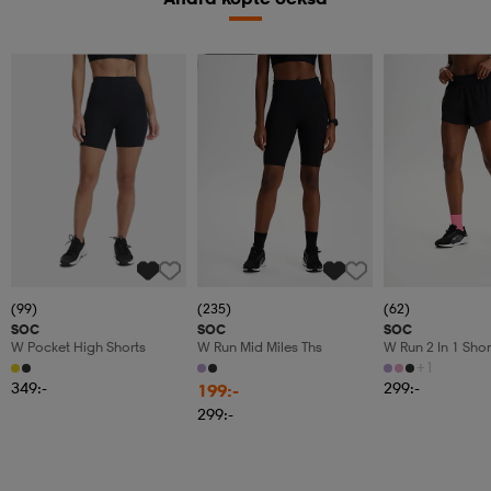
Member
(99)
(235)
(62)
SOC
SOC
SOC
W Pocket High Shorts
W Run Mid Miles Ths
W Run 2 In 1 Shor
+1
349:-
299:-
199:-
299:-