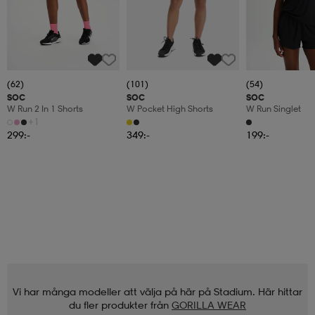
(62)
(101)
(54)
SOC
SOC
SOC
W Run 2 In 1 Shorts
W Pocket High Shorts
W Run Singlet
+1
299:-
349:-
199:-
Vi har många modeller att välja på här på Stadium. Här hittar
du fler produkter från
GORILLA WEAR