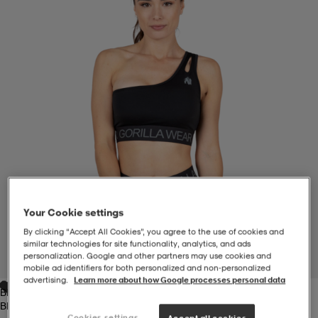
-BH
ngsskor
öjor & skjortor
ngsskor
ingsskor
ar
ingsskor
n
ingsskor
ts & toppar
or
n
kor
kor
öjor & skjortor
usskor
öjor & skjortor
skor
r
skor
n
tskor
Your Cookie settings
By clicking “Accept All Cookies”, you agree to the use of cookies and
 & klänningar
or
r & pannband
or
 & klänningar
-/Tennisskor
similar technologies for site functionality, analytics, and ads
personalization. Google and other partners may use cookies and
1
/
9
mobile ad identifiers for both personalized and non‑personalized
advertising.
Learn more about how Google processes personal data
Black
r
andy-/Handbollsskor
kar & vantar
andy-/Handbollsskor
ller
ler
Black
Cookies settings