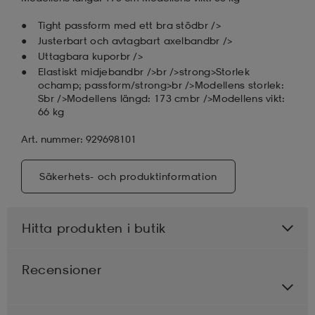
Tight passform med ett bra stödbr />
Justerbart och avtagbart axelbandbr />
Uttagbara kuporbr />
Elastiskt midjebandbr />br />strong>Storlek
ochamp; passform/strong>br />Modellens storlek:
Sbr />Modellens längd: 173 cmbr />Modellens vikt:
66 kg
Art. nummer: 929698101
Säkerhets- och produktinformation
Hitta produkten i butik
Recensioner