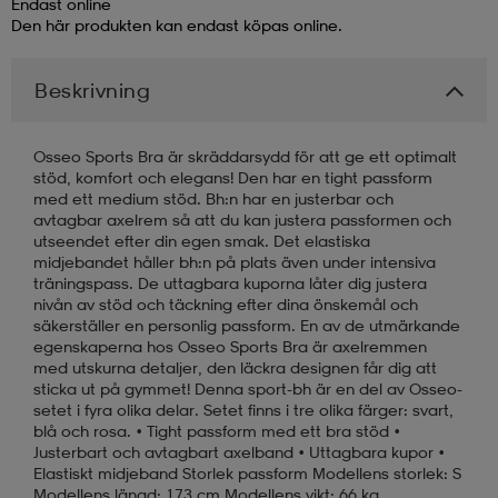
Endast online
Den här produkten kan endast köpas online.
läder
lbehör
r
lbehör
kläder
Beskrivning
asögon
äder
r
Osseo Sports Bra är skräddarsydd för att ge ett optimalt
stöd, komfort och elegans! Den har en tight passform
med ett medium stöd. Bh:n har en justerbar och
r
s
avtagbar axelrem så att du kan justera passformen och
utseendet efter din egen smak. Det elastiska
midjebandet håller bh:n på plats även under intensiva
träningspass. De uttagbara kuporna låter dig justera
äder
ård
äder
nivån av stöd och täckning efter dina önskemål och
säkerställer en personlig passform. En av de utmärkande
egenskaperna hos Osseo Sports Bra är axelremmen
med utskurna detaljer, den läckra designen får dig att
s
s
sticka ut på gymmet! Denna sport-bh är en del av Osseo-
setet i fyra olika delar. Setet finns i tre olika färger: svart,
blå och rosa. • Tight passform med ett bra stöd •
Justerbart och avtagbart axelband • Uttagbara kupor •
ård
ård
Elastiskt midjeband Storlek passform Modellens storlek: S
Modellens längd: 173 cm Modellens vikt: 66 kg