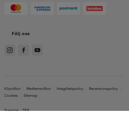
Följ oss
Köpvillkor
Medlemsvillkor
Integritetspolicy
Recensionspolicy
Cookies
Sitemap
Sverige - SEK
© Stadium Sverige AB, 601 60 Norrköping. Org.nr. 556236-4397