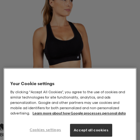
-BH
ngsskor
öjor & skjortor
ngsskor
ingsskor
ar
ingsskor
n
ingsskor
ts & toppar
or
n
kor
kor
öjor & skjortor
usskor
öjor & skjortor
skor
r
skor
n
tskor
Your Cookie settings
By clicking “Accept All Cookies”, you agree to the use of cookies and
similar technologies for site functionality, analytics, and ads
personalization. Google and other partners may use cookies and
 & klänningar
or
r & pannband
or
 & klänningar
-/Tennisskor
mobile ad identifiers for both personalized and non‑personalized
advertising.
Learn more about how Google processes personal data
1
/
7
Black
r
andy-/Handbollsskor
kar & vantar
andy-/Handbollsskor
ller
ler
Cookies settings
Accept all cookies
Black