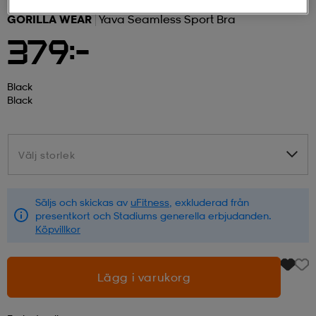
GORILLA WEAR
Yava Seamless Sport Bra
r & pannband
tskor
läder
tskor
r
ngsskor
379:-
kar & vantar
skor
ukar
skor
kar & vantar
kor
Black
Black
ukar
sskor
ställ
sskor
ukar
lbehör
Välj storlek
Välj storlek
ställ
stövlar
por
stövlar
ställ
er
Säljs och skickas av
uFitness
, exkluderad från
presentkort och Stadiums generella erbjudanden.
Köpvillkor
por
ler
kläder
ler
läder
Lägg i varukorg
kläder
ngskor
asögon
ngskor
por