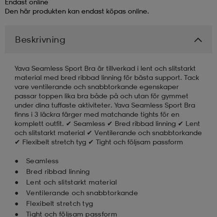
Endast online
Den här produkten kan endast köpas online.
läder
lbehör
r
lbehör
kläder
Beskrivning
asögon
äder
r
Yava Seamless Sport Bra är tillverkad i lent och slitstarkt
material med bred ribbad linning för bästa support. Tack
vare ventilerande och snabbtorkande egenskaper
r
s
passar toppen lika bra både på och utan för gymmet
under dina tuffaste aktiviteter. Yava Seamless Sport Bra
finns i 3 läckra färger med matchande tights för en
komplett outfit. ✔ Seamless ✔ Bred ribbad linning ✔ Lent
äder
ård
äder
och slitstarkt material ✔ Ventilerande och snabbtorkande
✔ Flexibelt stretch tyg ✔ Tight och följsam passform
Seamless
s
s
Bred ribbad linning
Lent och slitstarkt material
Ventilerande och snabbtorkande
ård
ård
Flexibelt stretch tyg
Tight och följsam passform