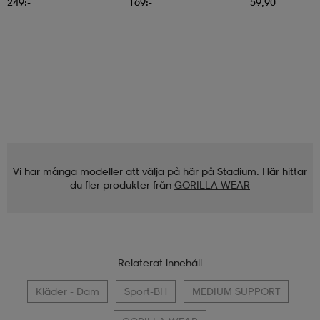
249:-
169:-
59,90
Vi har många modeller att välja på här på Stadium. Här hittar
du fler produkter från
GORILLA WEAR
Relaterat innehåll
Kläder - Dam
Sport-BH
MEDIUM SUPPORT