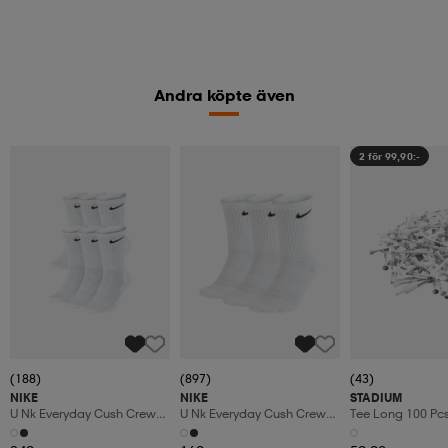
Andra köpte även
2 för 99,90:-
(188)
(897)
(43)
NIKE
NIKE
STADIUM
U Nk Everyday Cush Crew
U Nk Everyday Cush Crew
Tee Long 100 Pc
6pr-Bd
3pr