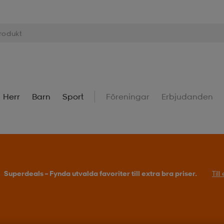
Herr
Barn
Sport
Föreningar
Erbjudanden
Superdeals – Fynda utvalda favoriter till extra bra priser.
Til