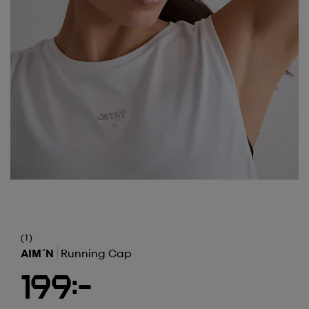
(1)
AIM´N
Running Cap
199:-