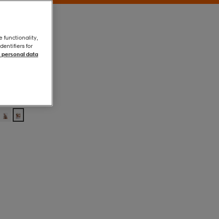
e functionality,
entifiers for
 personal data
Lemon White
Lemon White