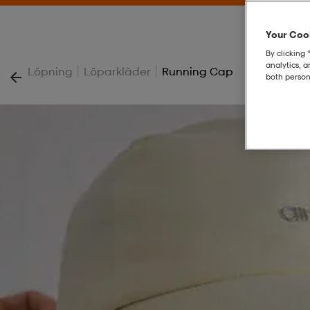
Your Cook
By clicking 
analytics, 
|
|
Löpning
Löparkläder
Running Cap
both person