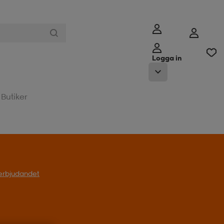
Logga in
Butiker
l erbjudandet