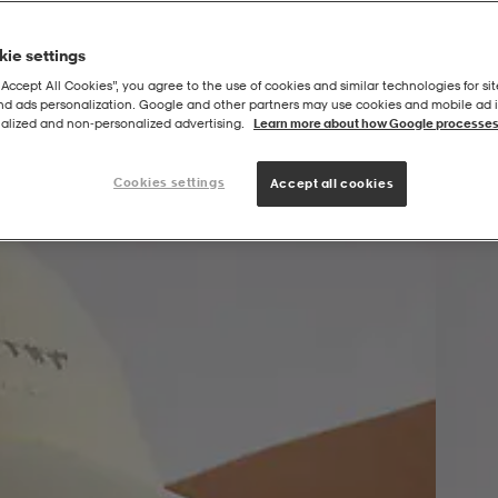
ie settings
“Accept All Cookies”, you agree to the use of cookies and similar technologies for sit
and ads personalization. Google and other partners may use cookies and mobile ad id
alized and non‑personalized advertising.
Learn more about how Google processes
Cookies settings
Accept all cookies