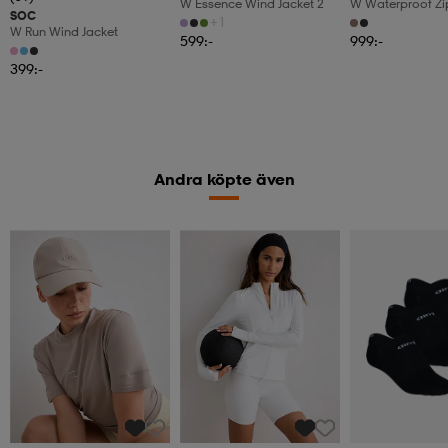
W Essence Wind Jacket 2
W Waterproof Zi
SOC
+1
W Run Wind Jacket
599:-
999:-
399:-
Andra köpte även