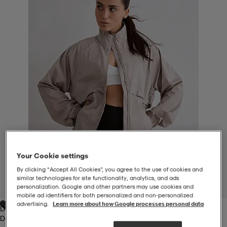
-BH
ngsskor
öjor & skjortor
ngsskor
ingsskor
ar
ingsskor
n
ingsskor
ts & toppar
or
n
kor
kor
öjor & skjortor
usskor
öjor & skjortor
skor
r
skor
n
tskor
Your Cookie settings
By clicking “Accept All Cookies”, you agree to the use of cookies and
 & klänningar
or
r & pannband
or
 & klänningar
-/Tennisskor
similar technologies for site functionality, analytics, and ads
1
/
6
personalization. Google and other partners may use cookies and
mobile ad identifiers for both personalized and non‑personalized
advertising.
Learn more about how Google processes personal data
Dark Clay
r
andy-/Handbollsskor
kar & vantar
andy-/Handbollsskor
ller
ler
Dark Clay