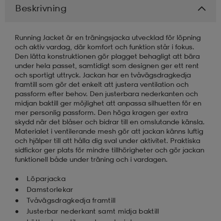
Beskrivning
läder
lbehör
r
lbehör
kläder
Running Jacket är en träningsjacka utvecklad för löpning
och aktiv vardag, där komfort och funktion står i fokus.
Den lätta konstruktionen gör plagget behagligt att bära
asögon
äder
r
under hela passet, samtidigt som designen ger ett rent
och sportigt uttryck. Jackan har en tvåvägsdragkedja
framtill som gör det enkelt att justera ventilation och
passform efter behov. Den justerbara nederkanten och
r
s
midjan baktill ger möjlighet att anpassa silhuetten för en
mer personlig passform. Den höga kragen ger extra
skydd när det blåser och bidrar till en omslutande känsla.
Materialet i ventilerande mesh gör att jackan känns luftig
äder
ård
äder
och hjälper till att hålla dig sval under aktivitet. Praktiska
sidfickor ger plats för mindre tillhörigheter och gör jackan
funktionell både under träning och i vardagen.
s
s
Löparjacka
Damstorlekar
Tvåvägsdragkedja framtill
ård
ård
Justerbar nederkant samt midja baktill