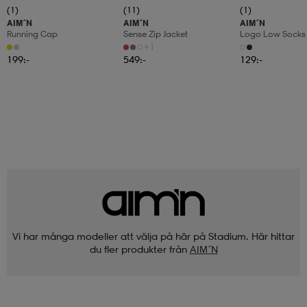
(1)
(11)
(1)
AIM´N
AIM´N
AIM´N
Running Cap
Sense Zip Jacket
Logo Low Socks
+1
199:-
549:-
129:-
Vi har många modeller att välja på här på Stadium. Här hittar
du fler produkter från
AIM´N