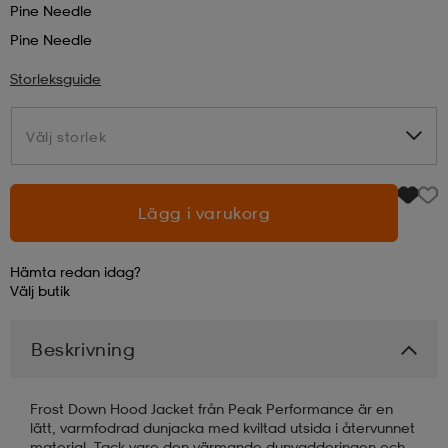
Pine Needle
Pine Needle
läder
lbehör
r
lbehör
kläder
Storleksguide
asögon
äder
r
Välj storlek
Välj storlek
r
s
Lägg i varukorg
äder
ård
äder
Hämta redan idag?
Välj
butik
s
s
Beskrivning
Frost Down Hood Jacket från Peak Performance är en
ård
ård
lätt, varmfodrad dunjacka med kviltad utsida i återvunnet
material. Tack vare den värmande dunvadderingen och