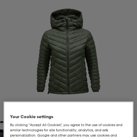
-BH
ngsskor
öjor & skjortor
ngsskor
ingsskor
ar
ingsskor
n
ingsskor
ts & toppar
or
n
kor
kor
öjor & skjortor
usskor
öjor & skjortor
skor
r
skor
n
tskor
 & klänningar
or
r & pannband
or
 & klänningar
-/Tennisskor
1
/
4
Your Cookie settings
By clicking “Accept All Cookies”, you agree to the use of cookies and
r
andy-/Handbollsskor
kar & vantar
andy-/Handbollsskor
ller
ler
similar technologies for site functionality, analytics, and ads
personalization. Google and other partners may use cookies and