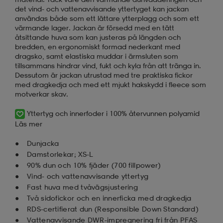
det vind- och vattenavvisande yttertyget kan jackan
användas både som ett lättare ytterplagg och som ett
värmande lager. Jackan är försedd med en tätt
åtsittande huva som kan justeras på längden och
bredden, en ergonomiskt formad nederkant med
dragsko, samt elastiska muddar i ärmsluten som
tillsammans hindrar vind, fukt och kyla från att tränga in.
Dessutom är jackan utrustad med tre praktiska fickor
med dragkedja och med ett mjukt hakskydd i fleece som
motverkar skav.
Yttertyg och innerfoder i 100% återvunnen polyamid
Läs mer
Dunjacka
Damstorlekar; XS-L
90% dun och 10% fjäder (700 fillpower)
Vind- och vattenavvisande yttertyg
Fast huva med tvåvägsjustering
Två sidofickor och en innerficka med dragkedja
RDS-certifierat dun (Responsible Down Standard)
Vattenavvisande DWR-impregnering fri från PFAS