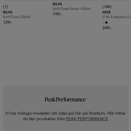
SILVA
(1)
(188)
Soft Flask Straw 500ml
SILVA
NIKE
199:-
Soft Flask 250ml
U Nk Everyday C
6pr-Bd
129:-
249:-
Vi har många modeller att välja på här på Stadium. Här hittar
du fler produkter från
PEAK PERFORMANCE