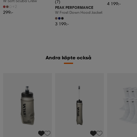
W Soft Scuba Crew
(7)
4 199:-
+2
PEAK PERFORMANCE
299:-
W Frost Down Hood Jacket
3 199:-
Andra köpte också