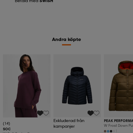
Betala med
SWISH
Andra köpte
Exkluderad från
PEAK PERFORM
(14)
W Frost Down Puf
kampanjer
SOC
+1