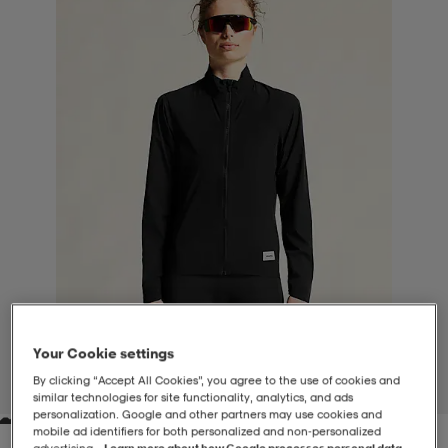
-BH
ngsskor
öjor & skjortor
ngsskor
ingsskor
ar
ingsskor
n
ingsskor
ts & toppar
or
n
kor
kor
öjor & skjortor
usskor
öjor & skjortor
skor
r
skor
n
tskor
 & klänningar
or
r & pannband
or
 & klänningar
-/Tennisskor
Your Cookie settings
By clicking “Accept All Cookies”, you agree to the use of cookies and
1
/
3
similar technologies for site functionality, analytics, and ads
r
andy-/Handbollsskor
kar & vantar
andy-/Handbollsskor
ller
ler
personalization. Google and other partners may use cookies and
mobile ad identifiers for both personalized and non‑personalized