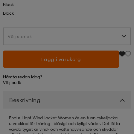
Black
Black
läder
lbehör
r
lbehör
kläder
asögon
äder
r
Välj storlek
Välj storlek
r
s
Lägg i varukorg
Hämta redan idag?
äder
ård
äder
Välj
butik
Beskrivning
s
s
Endur Light Wind Jacket Women är en tunn cykeljacka
utvecklad för träning i blåsigt och kyligt väder. Det lätta
ård
ård
vävda tyget är vind- och vattenavvisande och skyddar