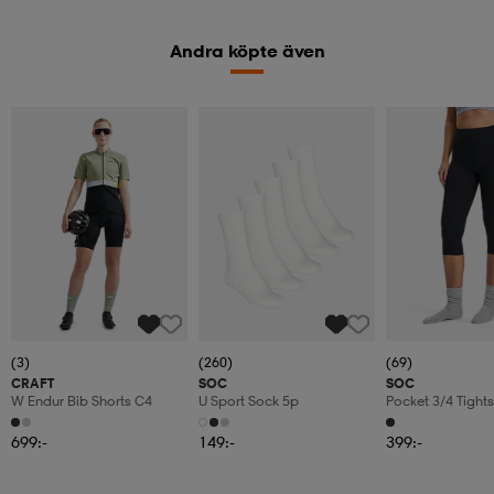
Andra köpte även
(3)
(260)
(69)
CRAFT
SOC
SOC
W Endur Bib Shorts C4
U Sport Sock 5p
Pocket 3/4 Tights
Träningstights, 
699:-
149:-
399:-