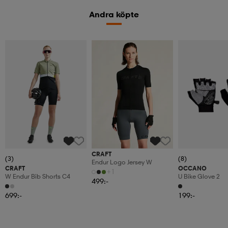
Andra köpte
CRAFT
(3)
(8)
Endur Logo Jersey W
CRAFT
OCCANO
+1
W Endur Bib Shorts C4
U Bike Glove 2
499:-
699:-
199:-