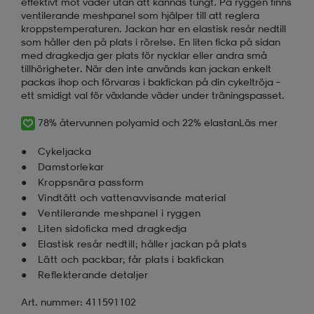
effektivt mot väder utan att kännas tungt. På ryggen finns
ventilerande meshpanel som hjälper till att reglera
kroppstemperaturen. Jackan har en elastisk resår nedtill
som håller den på plats i rörelse. En liten ficka på sidan
med dragkedja ger plats för nycklar eller andra små
tillhörigheter. När den inte används kan jackan enkelt
packas ihop och förvaras i bakfickan på din cykeltröja –
ett smidigt val för växlande väder under träningspasset.
78% återvunnen polyamid och 22% elastan
Läs mer
Cykeljacka
Damstorlekar
Kroppsnära passform
Vindtätt och vattenavvisande material
Ventilerande meshpanel i ryggen
Liten sidoficka med dragkedja
Elastisk resår nedtill; håller jackan på plats
Lätt och packbar; får plats i bakfickan
Reflekterande detaljer
Art. nummer: 411591102