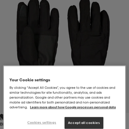
-BH
ngsskor
öjor & skjortor
ngsskor
ingsskor
ar
ingsskor
n
ingsskor
ts & toppar
or
n
kor
kor
öjor & skjortor
usskor
öjor & skjortor
skor
r
skor
n
tskor
Your Cookie settings
By clicking “Accept All Cookies”, you agree to the use of cookies and
similar technologies for site functionality, analytics, and ads
 & klänningar
or
r & pannband
or
 & klänningar
-/Tennisskor
personalization. Google and other partners may use cookies and
mobile ad identifiers for both personalized and non‑personalized
1
/
1
advertising.
Learn more about how Google processes personal data
Black
r
andy-/Handbollsskor
kar & vantar
andy-/Handbollsskor
ller
ler
Cookies settings
Accept all cookies
Black