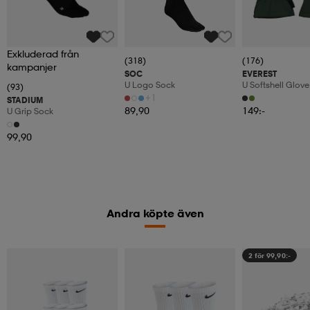
Exkluderad från
(318)
(176)
kampanjer
SOC
EVEREST
U Logo Sock
U Softshell Glove
(93)
+1
STADIUM
89,90
149:-
U Grip Sock
99,90
Andra köpte även
2 för 99,90:-