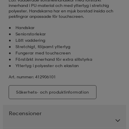
innerhand i PU-material och med yttertyg i stretchig
polyester. Handskarna har en mjuk borstad insida och
läder
lbehör
r
lbehör
kläder
pekfingrar anpassade för touchscreen.
Handskar
Seniorstorlekar
asögon
äder
r
Lätt vaddering
Stretchigt, följsamt yttertyg
Fungerar med touchscreen
r
s
Förstärkt innerhand för extra slitstyrka
Yttertyg i polyester och elastan
Art. nummer: 412906101
äder
ård
äder
Säkerhets- och produktinformation
s
s
Recensioner
ård
ård