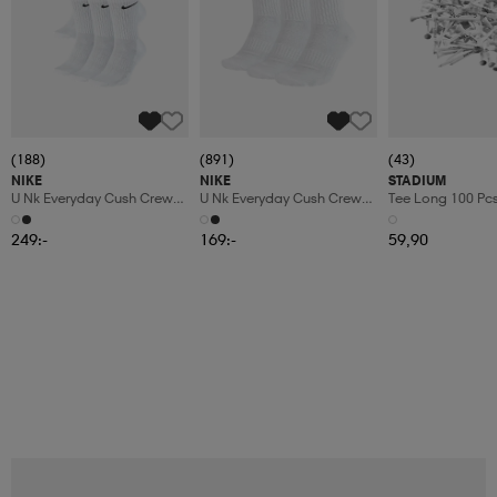
(188)
(891)
(43)
NIKE
NIKE
STADIUM
U Nk Everyday Cush Crew
U Nk Everyday Cush Crew
Tee Long 100 Pc
6pr-Bd
3pr
249:-
169:-
59,90