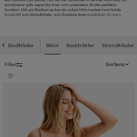
kombinerar själv separata över- och underdelar till den perfekta
kombon. Här på Stadium.se kan du också hitta mycket inom både
-BH
ngsskor
öjor & skjortor
ngsskor
ingsskor
baddräkt
och strandkläder. och Givetsvis även
badkläder för barn
.
ar
ingsskor
n
ingsskor
ts & toppar
or
Badkläder
Bikini
Baddräkter
Strandkläder
n
kor
kor
öjor & skjortor
usskor
Filter
Sortera
öjor & skjortor
skor
r
skor
n
tskor
 & klänningar
or
r & pannband
or
 & klänningar
-/Tennisskor
r
andy-/Handbollsskor
kar & vantar
andy-/Handbollsskor
ller
ler