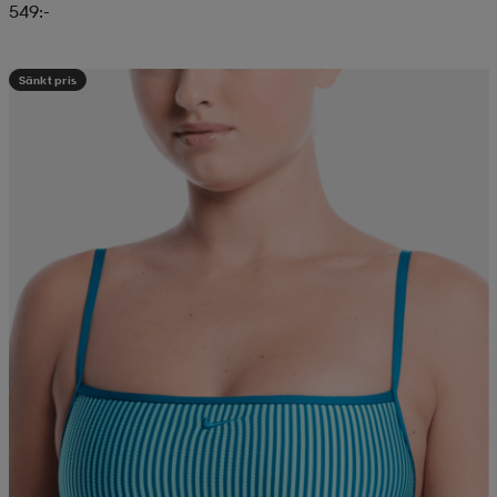
549:-
Sänkt pris