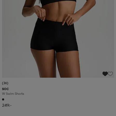
(36)
SOC
W Swim Shorts
249:-