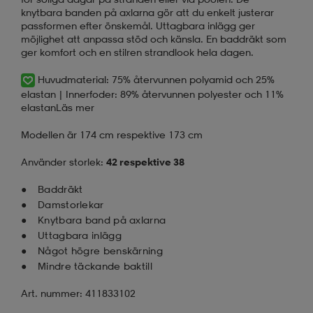
knytbara banden på axlarna gör att du enkelt justerar
passformen efter önskemål. Uttagbara inlägg ger
möjlighet att anpassa stöd och känsla. En baddräkt som
ger komfort och en stilren strandlook hela dagen.
Huvudmaterial: 75% återvunnen polyamid och 25%
elastan | Innerfoder: 89% återvunnen polyester och 11%
elastan
Läs mer
Modellen är 174 cm respektive 173 cm
Använder storlek:
42 respektive 38
Baddräkt
Damstorlekar
Knytbara band på axlarna
Uttagbara inlägg
Något högre benskärning
Mindre täckande baktill
Art. nummer: 411833102