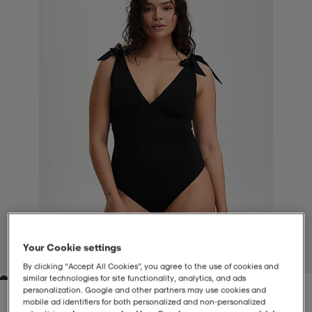
-BH
ngsskor
öjor & skjortor
ngsskor
ingsskor
ar
ingsskor
n
ingsskor
ts & toppar
or
n
kor
kor
öjor & skjortor
usskor
öjor & skjortor
skor
r
skor
n
tskor
 & klänningar
or
r & pannband
or
 & klänningar
-/Tennisskor
Your Cookie settings
1
/
6
By clicking “Accept All Cookies”, you agree to the use of cookies and
similar technologies for site functionality, analytics, and ads
r
andy-/Handbollsskor
kar & vantar
andy-/Handbollsskor
ller
ler
personalization. Google and other partners may use cookies and
mobile ad identifiers for both personalized and non‑personalized