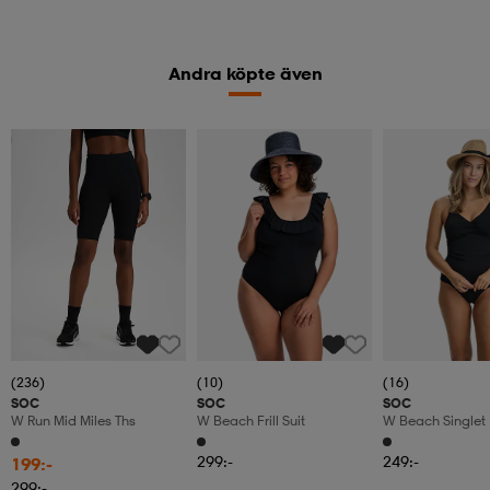
Andra köpte även
Member
(236)
(10)
(16)
SOC
SOC
SOC
W Run Mid Miles Ths
W Beach Frill Suit
W Beach Singlet
299:-
249:-
199:-
299:-