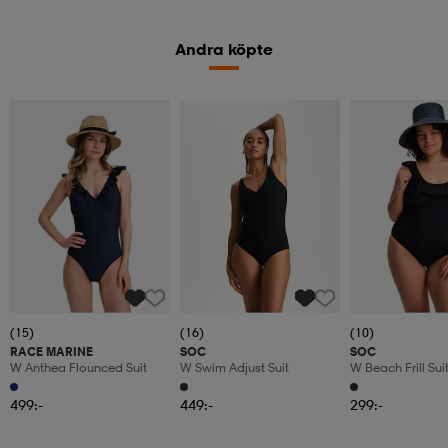
Andra köpte
(15)
(16)
(10)
RACE MARINE
SOC
SOC
W Anthea Flounced Suit
W Swim Adjust Suit
W Beach Frill Sui
499:-
449:-
299:-