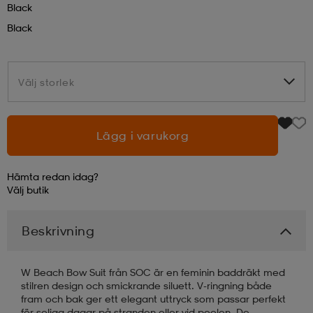
Black
Black
läder
lbehör
r
lbehör
kläder
Välj storlek
Välj storlek
asögon
äder
r
Lägg i varukorg
r
s
Hämta redan idag?
äder
ård
äder
Välj
butik
Beskrivning
s
s
W Beach Bow Suit från SOC är en feminin baddräkt med
stilren design och smickrande siluett. V-ringning både
ård
ård
fram och bak ger ett elegant uttryck som passar perfekt
för soliga dagar på stranden eller vid poolen. De