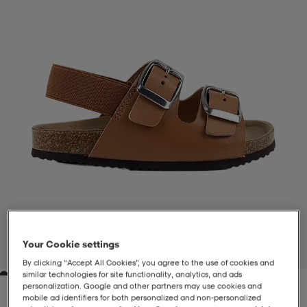
-BH
ngsskor
öjor & skjortor
ngsskor
ingsskor
ar
ingsskor
n
ingsskor
ts & toppar
or
n
kor
kor
öjor & skjortor
usskor
öjor & skjortor
skor
r
skor
n
tskor
 & klänningar
or
r & pannband
or
 & klänningar
-/Tennisskor
Your Cookie settings
1
/
4
By clicking “Accept All Cookies”, you agree to the use of cookies and
similar technologies for site functionality, analytics, and ads
r
andy-/Handbollsskor
kar & vantar
andy-/Handbollsskor
ller
ler
personalization. Google and other partners may use cookies and
mobile ad identifiers for both personalized and non‑personalized