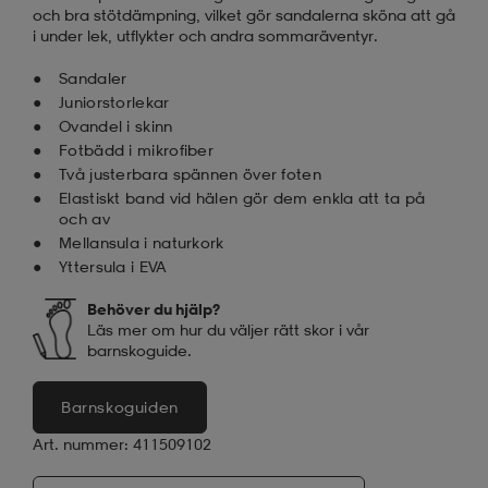
och bra stötdämpning, vilket gör sandalerna sköna att gå
i under lek, utflykter och andra sommaräventyr.
Sandaler
Juniorstorlekar
Ovandel i skinn
Fotbädd i mikrofiber
Två justerbara spännen över foten
Elastiskt band vid hälen gör dem enkla att ta på
och av
Mellansula i naturkork
Yttersula i EVA
Behöver du hjälp?
Läs mer om hur du väljer rätt skor i vår
barnskoguide.
Barnskoguiden
Art. nummer: 411509102