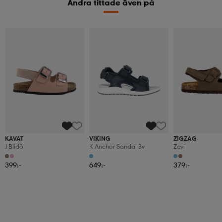
Andra tittade även på
KAVAT
VIKING
ZIGZAG
J Blidö
K Anchor Sandal 3v
Zevi
399:-
649:-
379:-