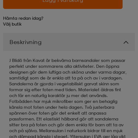
läder
lbehör
r
lbehör
kläder
Hämta redan idag?
Välj
butik
asögon
äder
r
Beskrivning
r
s
J Blidö från Kavat är bekväma barnsandaler som passar
perfekt under sommarens alla aktiviteter. Den öppna
designen gör dem luftiga och sköna under varma dagar,
samtidigt som de är enkla att ta på och av i vardagen.
äder
ård
äder
Sandalerna är gjorda i vegetabiliskt garvat skinn som
formar sig efter foten med tiden. Materialet åldras fint
och får en naturlig karaktär ju mer det används.
Fotbädden har mjuk mikrofiber som ger en behaglig
s
s
känsla mot foten under hela dagen. Två justerbara
spännen över foten gör det enkelt att anpassa
passformen. Ett elastiskt hälband gör att sandalerna
sitter bra på foten och gör dem enkla för barn att ta av
ård
ård
och på själva. Mellansulan i naturkork bidrar till en mjuk
och dämpad känsla i steget. Yttersulan i EVA ger låg vikt