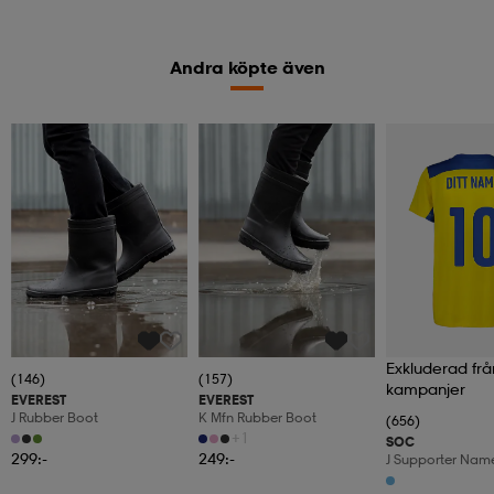
Andra köpte även
Exkluderad frå
(146)
(157)
kampanjer
EVEREST
EVEREST
J Rubber Boot
K Mfn Rubber Boot
(656)
+1
SOC
299:-
249:-
J Supporter Nam