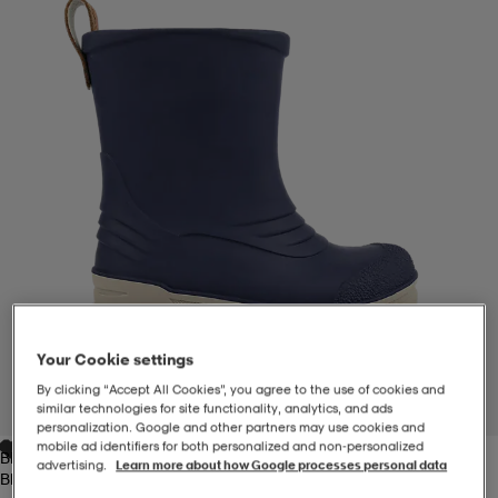
-BH
ngsskor
öjor & skjortor
ngsskor
ingsskor
ar
ingsskor
n
ingsskor
ts & toppar
or
n
kor
kor
öjor & skjortor
usskor
öjor & skjortor
skor
r
skor
n
tskor
Your Cookie settings
 & klänningar
or
r & pannband
or
 & klänningar
-/Tennisskor
By clicking “Accept All Cookies”, you agree to the use of cookies and
1
/
5
similar technologies for site functionality, analytics, and ads
personalization. Google and other partners may use cookies and
mobile ad identifiers for both personalized and non‑personalized
Blue
r
andy-/Handbollsskor
kar & vantar
andy-/Handbollsskor
ller
ler
advertising.
Learn more about how Google processes personal data
Blue