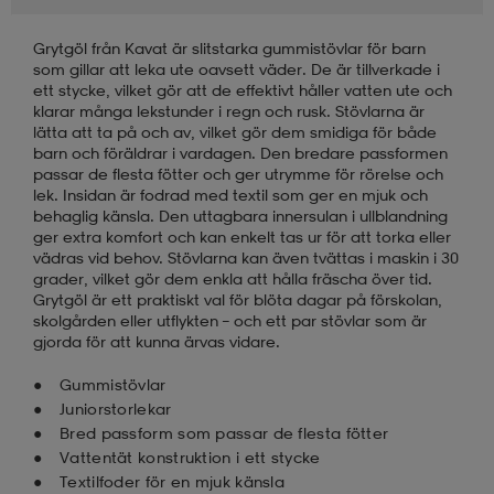
Grytgöl från Kavat är slitstarka gummistövlar för barn
läder
lbehör
r
lbehör
kläder
som gillar att leka ute oavsett väder. De är tillverkade i
ett stycke, vilket gör att de effektivt håller vatten ute och
klarar många lekstunder i regn och rusk. Stövlarna är
asögon
äder
r
lätta att ta på och av, vilket gör dem smidiga för både
barn och föräldrar i vardagen. Den bredare passformen
passar de flesta fötter och ger utrymme för rörelse och
lek. Insidan är fodrad med textil som ger en mjuk och
r
s
behaglig känsla. Den uttagbara innersulan i ullblandning
ger extra komfort och kan enkelt tas ur för att torka eller
vädras vid behov. Stövlarna kan även tvättas i maskin i 30
grader, vilket gör dem enkla att hålla fräscha över tid.
äder
ård
äder
Grytgöl är ett praktiskt val för blöta dagar på förskolan,
skolgården eller utflykten – och ett par stövlar som är
gjorda för att kunna ärvas vidare.
s
s
Gummistövlar
Juniorstorlekar
Bred passform som passar de flesta fötter
Vattentät konstruktion i ett stycke
ård
ård
Textilfoder för en mjuk känsla