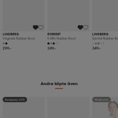
LINDBERG
(157)
(2)
Våghals Rubber Boot
EVEREST
LINDBERG
K Mfn Rubber Boot
Sjövild Rubber B
299:-
+1
+2
249:-
349:-
Andra köpte även
Kampanj -25%
Sänkt pris