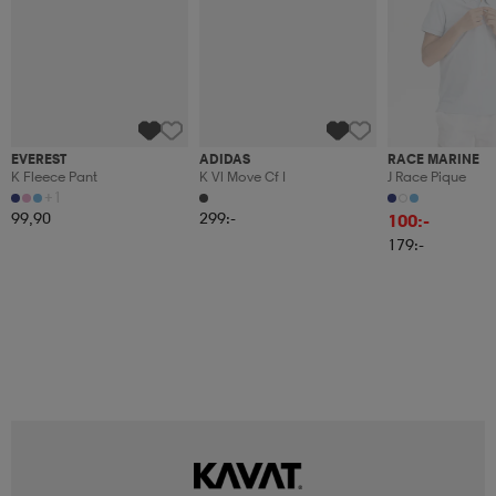
(17)
(12)
(4)
EVEREST
ADIDAS
RACE MARINE
K Fleece Pant
K Vl Move Cf I
J Race Pique
+1
99,90
299:-
100:-
179:-