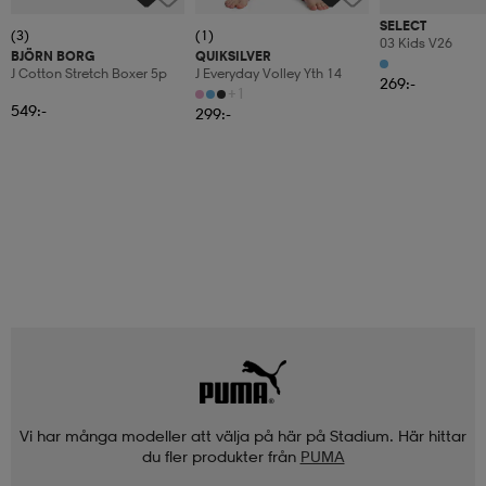
SELECT
(3)
(1)
03 Kids V26
BJÖRN BORG
QUIKSILVER
J Cotton Stretch Boxer 5p
J Everyday Volley Yth 14
269:-
+1
549:-
299:-
Vi har många modeller att välja på här på Stadium. Här hittar
du fler produkter från
PUMA