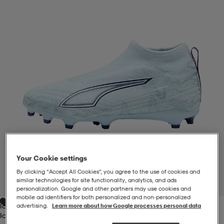
-BH
ngsskor
öjor & skjortor
ngsskor
ingsskor
ar
ingsskor
n
ingsskor
ts & toppar
or
n
kor
kor
öjor & skjortor
usskor
öjor & skjortor
skor
r
skor
n
tskor
Your Cookie settings
 & klänningar
or
r & pannband
or
 & klänningar
-/Tennisskor
By clicking “Accept All Cookies”, you agree to the use of cookies and
similar technologies for site functionality, analytics, and ads
1
/
5
personalization. Google and other partners may use cookies and
mobile ad identifiers for both personalized and non‑personalized
Icy Blue-Jewel
advertising.
Learn more about how Google processes personal data
r
andy-/Handbollsskor
kar & vantar
andy-/Handbollsskor
ller
ler
Icy Blue-Jewel