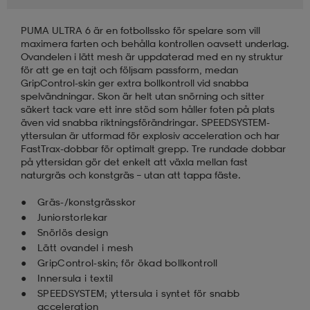
PUMA ULTRA 6 är en fotbollssko för spelare som vill
läder
lbehör
r
lbehör
kläder
maximera farten och behålla kontrollen oavsett underlag.
Ovandelen i lätt mesh är uppdaterad med en ny struktur
för att ge en tajt och följsam passform, medan
asögon
äder
r
GripControl-skin ger extra bollkontroll vid snabba
spelvändningar. Skon är helt utan snörning och sitter
säkert tack vare ett inre stöd som håller foten på plats
även vid snabba riktningsförändringar. SPEEDSYSTEM-
r
s
yttersulan är utformad för explosiv acceleration och har
FastTrax-dobbar för optimalt grepp. Tre rundade dobbar
på yttersidan gör det enkelt att växla mellan fast
naturgräs och konstgräs – utan att tappa fäste.
äder
ård
äder
Gräs-/konstgrässkor
Juniorstorlekar
Snörlös design
s
s
Lätt ovandel i mesh
GripControl-skin; för ökad bollkontroll
Innersula i textil
ård
ård
SPEEDSYSTEM; yttersula i syntet för snabb
acceleration