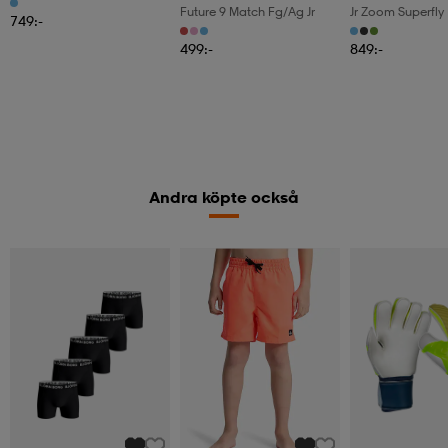
Future 9 Match Fg/ag Jr
Jr Zoom Superfly
749:-
Fgmg
499:-
849:-
Andra köpte också