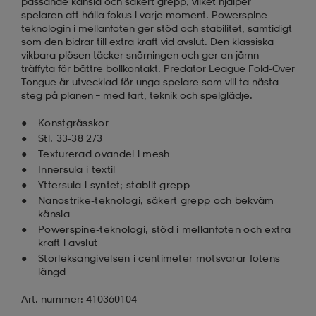
passande känsla och säkert grepp, vilket hjälper
spelaren att hålla fokus i varje moment. Powerspine-
teknologin i mellanfoten ger stöd och stabilitet, samtidigt
som den bidrar till extra kraft vid avslut. Den klassiska
vikbara plösen täcker snörningen och ger en jämn
träffyta för bättre bollkontakt. Predator League Fold-Over
Tongue är utvecklad för unga spelare som vill ta nästa
steg på planen – med fart, teknik och spelglädje.
Konstgrässkor
Stl. 33-38 2/3
Texturerad ovandel i mesh
Innersula i textil
Yttersula i syntet; stabilt grepp
Nanostrike-teknologi; säkert grepp och bekväm
känsla
Powerspine-teknologi; stöd i mellanfoten och extra
kraft i avslut
Storleksangivelsen i centimeter motsvarar fotens
längd
Art. nummer: 410360104