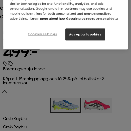
similar technologies for site functionality, analytics, and ads
Crsk/rayblu
personalization. Google and other partners may use cookies and
r & pannband
tskor
läder
tskor
r
ngsskor
mobile ad identifiers for both personalized and non‑personalized
Crsk/rayblu
advertising.
Learn more about how Google processes personal data
(7)
kar & vantar
skor
ukar
skor
kar & vantar
kor
Cookies settings
Accept all cookies
ADIDAS
Pred League Ft Ag Jr
Föreningserbjudande
499:-
ukar
sskor
ställ
sskor
ukar
lbehör
Föreningserbjudande
ställ
stövlar
por
stövlar
ställ
er
Köp ett föreningsplagg och få 25% på fotbollsskor &
inomhusskor.
por
ler
kläder
ler
läder
Crsk/rayblu
kläder
ngskor
asögon
ngskor
por
Crsk/rayblu