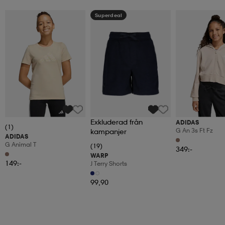
Superdeal
Exkluderad från
ADIDAS
(1)
G An 3s Ft Fz
kampanjer
ADIDAS
G Animal T
(19)
349:-
WARP
149:-
J Terry Shorts
99,90