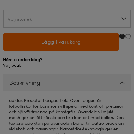
läder
lbehör
r
lbehör
kläder
Välj storlek
Välj storlek
asögon
äder
r
Lägg i varukorg
r
s
Hämta redan idag?
Välj
butik
äder
ård
äder
Beskrivning
adidas Predator League Fold-Over Tongue är
s
s
fotbollsskor för barn som vill spela med kontroll, precision
och självförtroende på konstgräs. Ovandelen i mjukt
mesh ger en lätt känsla och bra kontakt med bollen. Den
texturerade ytan på ovandelen bidrar till bättre precision
ård
ård
vid skott och passningar. Nanostrike-teknologin ger en