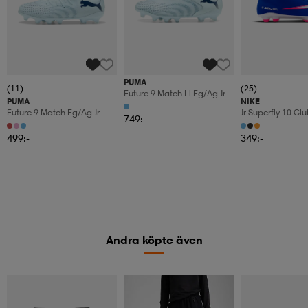
PUMA
(11)
(25)
Future 9 Match Ll Fg/ag Jr
PUMA
NIKE
Future 9 Match Fg/ag Jr
Jr Superfly 10 C
749:-
499:-
349:-
Andra köpte även