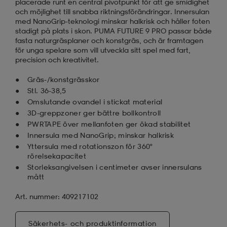
placerade runt en central pivotpunkt för att ge smidighet
och möjlighet till snabba riktningsförändringar. Innersulan
med NanoGrip-teknologi minskar halkrisk och håller foten
stadigt på plats i skon. PUMA FUTURE 9 PRO passar både
fasta naturgräsplaner och konstgräs, och är framtagen
för unga spelare som vill utveckla sitt spel med fart,
precision och kreativitet.
Gräs-/konstgrässkor
Stl. 36-38,5
Omslutande ovandel i stickat material
3D-greppzoner ger bättre bollkontroll
PWRTAPE över mellanfoten ger ökad stabilitet
Innersula med NanoGrip; minskar halkrisk
Yttersula med rotationszon för 360°
rörelsekapacitet
Storleksangivelsen i centimeter avser innersulans
mått
Art. nummer: 409217102
Säkerhets- och produktinformation