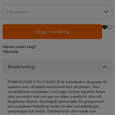
läder
lbehör
r
lbehör
kläder
Välj storlek
Välj storlek
asögon
äder
r
Lägg i varukorg
Hämta redan idag?
r
s
Välj
butik
Beskrivning
äder
ård
äder
PUMA FUTURE 9 Pro FG/AG JR är fotbollsskor skapade för
spelare som vill spela med kreativitet på planen. Den
s
s
omarbetade ovandelen i två lager formar sig efter foten
som en andra hud och ger en säker passform utan att
begränsa rörelse. Strategiskt placerade 3D-greppzoner
på ovandelen förbättrar bollkontrollen vid dribblingar,
ård
ård
passningar och avslut. Dobbarna är utformade och