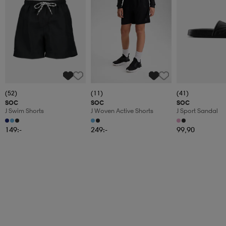
(52)
(11)
(41)
SOC
SOC
SOC
J Swim Shorts
J Woven Active Shorts
J Sport Sandal
149:-
249:-
99,90