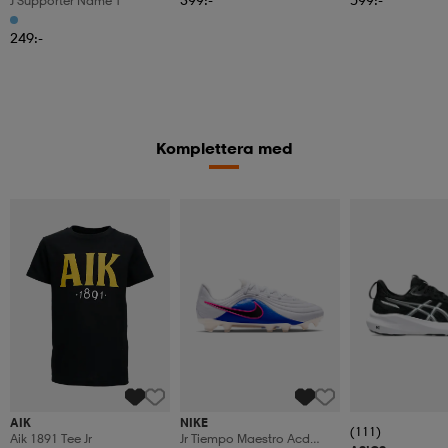
J Supporter Name T
249:-
Komplettera med
AIK
NIKE
(111)
Aik 1891 Tee Jr
Jr Tiempo Maestro Acd