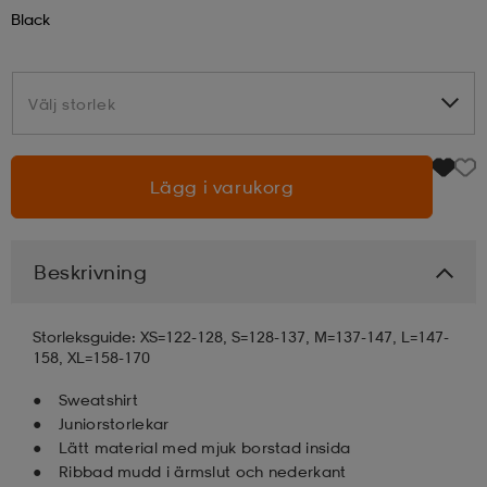
Black
läder
lbehör
r
lbehör
kläder
Välj storlek
Välj storlek
asögon
äder
r
Lägg i varukorg
r
s
Beskrivning
äder
ård
äder
Storleksguide: XS=122-128, S=128-137, M=137-147, L=147-
158, XL=158-170
s
s
Sweatshirt
Juniorstorlekar
Lätt material med mjuk borstad insida
ård
ård
Ribbad mudd i ärmslut och nederkant