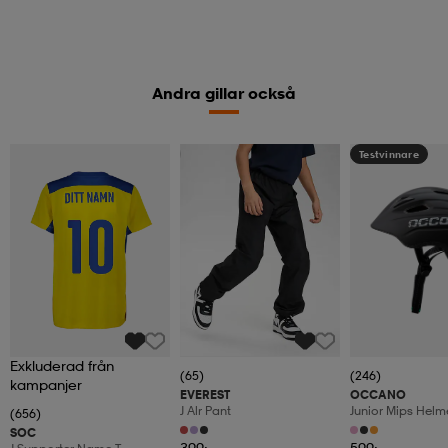
Andra gillar också
Kampanj -25%
Testvinnare
Exkluderad från
(65)
(246)
kampanjer
EVEREST
OCCANO
J Alr Pant
Junior Mips Helm
(656)
SOC
399:-
599:-