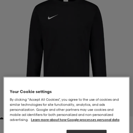
-BH
ngsskor
öjor & skjortor
ngsskor
ingsskor
ar
ingsskor
n
ingsskor
ts & toppar
or
n
kor
kor
öjor & skjortor
usskor
öjor & skjortor
skor
r
skor
n
tskor
Your Cookie settings
By clicking “Accept All Cookies”, you agree to the use of cookies and
 & klänningar
or
r & pannband
or
 & klänningar
-/Tennisskor
similar technologies for site functionality, analytics, and ads
1
/
4
personalization. Google and other partners may use cookies and
mobile ad identifiers for both personalized and non‑personalized
advertising.
Learn more about how Google processes personal data
r
andy-/Handbollsskor
kar & vantar
andy-/Handbollsskor
ller
ler