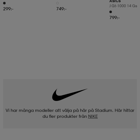
ASICS
Fgmg
J Gt-1000 14 Gs
299:-
749:-
799:-
Vi har många modeller att välja på här på Stadium. Här hittar
du fler produkter från
NIKE