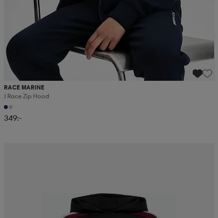
RACE MARINE
J Race Zip Hood
349:-