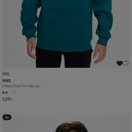
(50)
NIKE
J Nsw Club Flc Hdy Lbr
+8
529:-
Ny