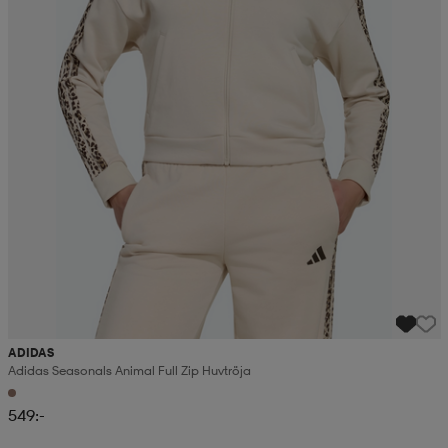
ADIDAS
Adidas Seasonals Animal Full Zip Huvtröja
549:-