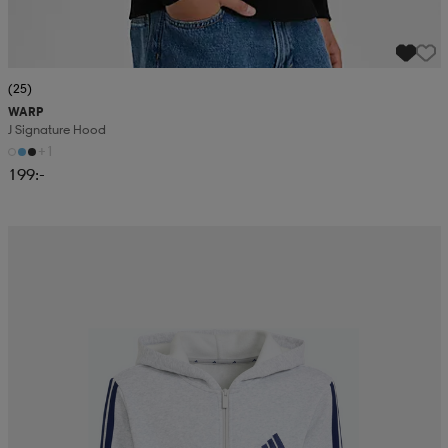
(25)
WARP
J Signature Hood
+1
199:-