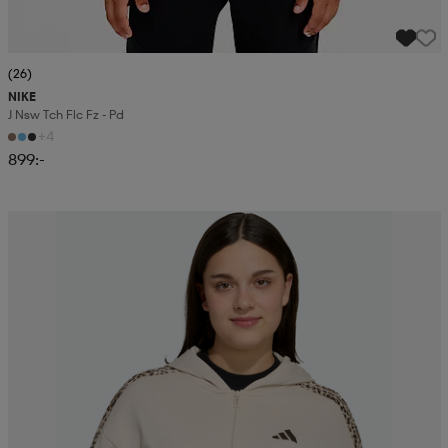
(26)
NIKE
J Nsw Tch Flc Fz - Pd
+4
899:-