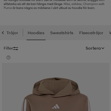
slitstarka så att de kan hänga med länge.
Nike
,
adidas
,
Champion
och
Puma
är bara några av märkena i vårt utbud av hoodie för barn.
-BH
ngsskor
öjor & skjortor
ngsskor
ingsskor
ar
ingsskor
n
ingsskor
ts & toppar
or
Tröjor
Hoodies
Sweatshirts
Fleecetröjor
n
kor
kor
öjor & skjortor
usskor
Filter
Sortera
öjor & skjortor
skor
r
skor
n
tskor
 & klänningar
or
r & pannband
or
 & klänningar
-/Tennisskor
r
andy-/Handbollsskor
kar & vantar
andy-/Handbollsskor
ller
ler