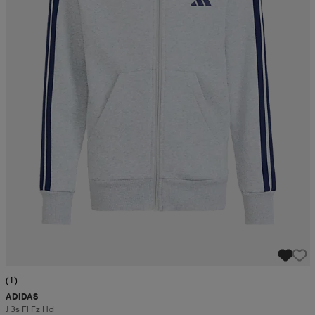
(1)
ADIDAS
J 3s Fl Fz Hd