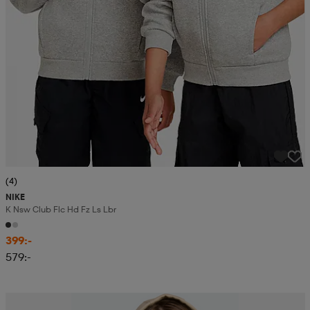
(4)
NIKE
K Nsw Club Flc Hd Fz Ls Lbr
399:-
579:-