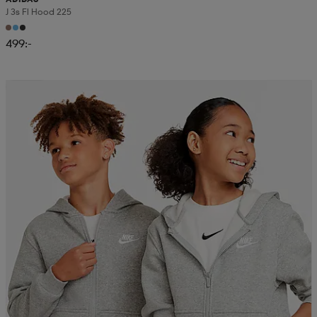
J 3s Fl Hood 225
499:-
Member