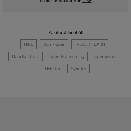
du fler produkter från
NIKE
Relaterat innehåll
NIKE
Barnkläder
TRÖJOR - BARN
Hoodie - Barn
Sport & utrustning
Sportswear
Nyheter
Nyheter