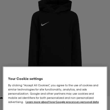
-BH
ngsskor
öjor & skjortor
ngsskor
ingsskor
ar
ingsskor
n
ingsskor
ts & toppar
or
n
kor
kor
öjor & skjortor
usskor
öjor & skjortor
skor
r
skor
n
tskor
Your Cookie settings
 & klänningar
or
r & pannband
or
 & klänningar
-/Tennisskor
By clicking “Accept All Cookies”, you agree to the use of cookies and
similar technologies for site functionality, analytics, and ads
1
/
4
personalization. Google and other partners may use cookies and
mobile ad identifiers for both personalized and non‑personalized
r
andy-/Handbollsskor
kar & vantar
andy-/Handbollsskor
ller
ler
advertising.
Learn more about how Google processes personal data