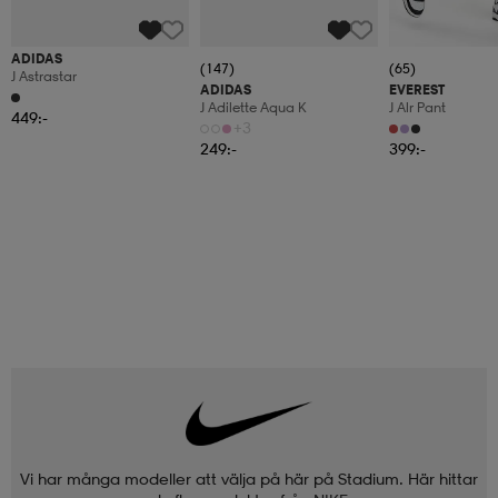
ADIDAS
(147)
(65)
J Astrastar
ADIDAS
EVEREST
J Adilette Aqua K
J Alr Pant
449:-
+3
249:-
399:-
Vi har många modeller att välja på här på Stadium. Här hittar