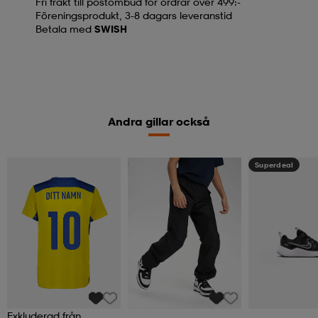
Fri frakt till postombud för ordrar över 499:-
Föreningsprodukt, 3-8 dagars leveranstid
Betala med
SWISH
Andra gillar också
Kampanj -25%
Superdeal
Exkluderad från