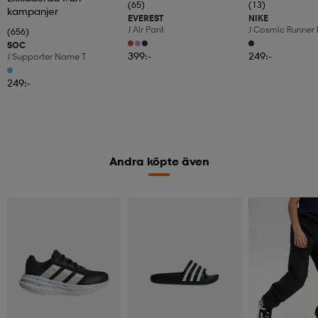
(65)
(13)
kampanjer
EVEREST
NIKE
J Alr Pant
J Cosmic Runner 
(656)
SOC
399:-
249:-
J Supporter Name T
249:-
Andra köpte även
Kampanj -25%