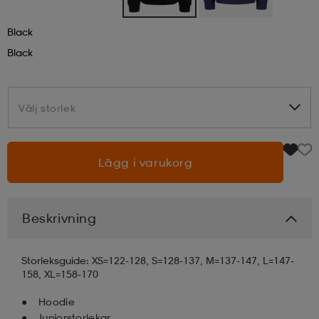
läder
lbehör
r
lbehör
kläder
Black
Black
asögon
äder
r
Välj storlek
Välj storlek
r
s
Lägg i varukorg
äder
ård
äder
Beskrivning
s
s
Storleksguide: XS=122-128, S=128-137, M=137-147, L=147-
158, XL=158-170
ård
ård
Hoodie
Juniorstorlekar