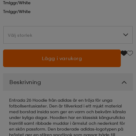
Tmlggr/white
Tmlggr/white
läder
lbehör
r
lbehör
kläder
Välj storlek
Välj storlek
asögon
äder
r
Lägg i varukorg
r
s
Beskrivning
äder
ård
äder
Entrada 26 Hoodie från adidas är en tröja för unga
s
s
fotbollsentusiaster. Den är tillverkad i ett mjukt material
med borstad insida som ger en varm och bekväm känsla
under kyliga dagar. Hoodien har en klassisk känguruficka
framtill samt ribbade muddar i ärmslut och nederkant för
ård
ård
en skön passform. Den broderade adidas-logotypen på
bröstet ger en stilren sportlook som passar både till