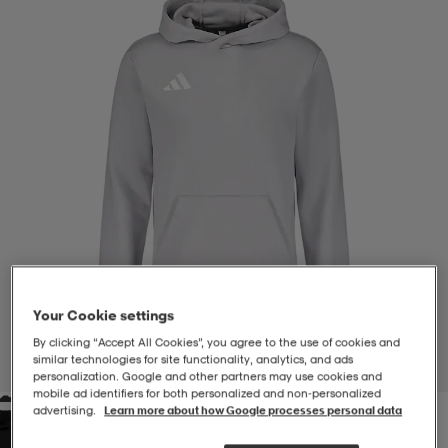
-BH
ngsskor
öjor & skjortor
ngsskor
ingsskor
ar
ingsskor
n
ingsskor
ts & toppar
or
n
kor
kor
öjor & skjortor
usskor
öjor & skjortor
skor
r
skor
n
tskor
Your Cookie settings
 & klänningar
or
r & pannband
or
 & klänningar
-/Tennisskor
By clicking “Accept All Cookies”, you agree to the use of cookies and
similar technologies for site functionality, analytics, and ads
1
/
4
personalization. Google and other partners may use cookies and
mobile ad identifiers for both personalized and non‑personalized
advertising.
Learn more about how Google processes personal data
r
andy-/Handbollsskor
kar & vantar
andy-/Handbollsskor
ller
ler