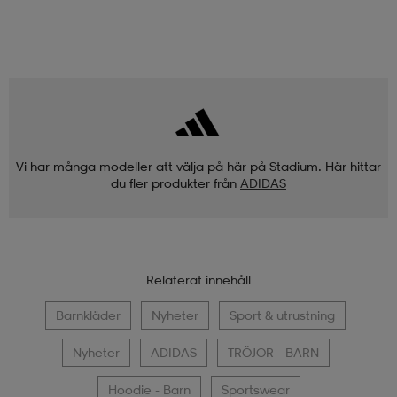
Exkluderad frå
WARP
EVEREST
J Cush Crew 3-Pack
J Omu Hybrid Jacket
kampanjer
SOC
79,90
499:-
J Supporter Nam
249:-