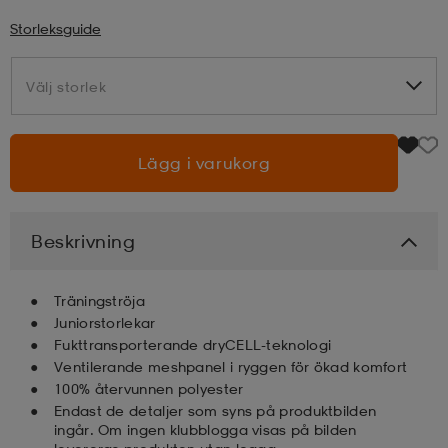
Storleksguide
läder
lbehör
r
lbehör
kläder
Välj storlek
Välj storlek
asögon
äder
r
Lägg i varukorg
r
s
Beskrivning
äder
ård
äder
Träningströja
Juniorstorlekar
s
s
Fukttransporterande dryCELL-teknologi
Ventilerande meshpanel i ryggen för ökad komfort
100% återvunnen polyester
Endast de detaljer som syns på produktbilden
ård
ård
ingår. Om ingen klubblogga visas på bilden