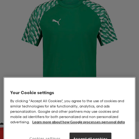
-BH
ngsskor
öjor & skjortor
ngsskor
ingsskor
ar
ingsskor
n
ingsskor
ts & toppar
or
n
kor
kor
öjor & skjortor
usskor
öjor & skjortor
skor
r
skor
n
tskor
Your Cookie settings
By clicking “Accept All Cookies”, you agree to the use of cookies and
 & klänningar
or
r & pannband
or
 & klänningar
-/Tennisskor
similar technologies for site functionality, analytics, and ads
personalization. Google and other partners may use cookies and
1
/
4
mobile ad identifiers for both personalized and non‑personalized
advertising.
Learn more about how Google processes personal data
r
andy-/Handbollsskor
kar & vantar
andy-/Handbollsskor
ller
ler
Cookies settings
Accept all cookies