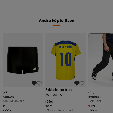
Andra köpte även
Kampanj -25%
Exkluderad från
(2)
(65)
kampanjer
ADIDAS
EVEREST
J 3s Bld Boxer Y
J Alr Pant
(656)
SOC
299:-
399:-
J Supporter Name T