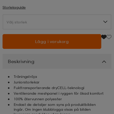
Storleksguide
läder
lbehör
r
lbehör
kläder
Välj storlek
Välj storlek
asögon
äder
r
Lägg i varukorg
r
s
Beskrivning
äder
ård
äder
Träningströja
Juniorstorlekar
s
s
Fukttransporterande dryCELL-teknologi
Ventilerande meshpanel i ryggen för ökad komfort
100% återvunnen polyester
Endast de detaljer som syns på produktbilden
ård
ård
ingår. Om ingen klubblogga visas på bilden