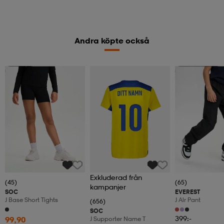
Andra köpte också
Member
Kampanj -25%
Exkluderad från
(45)
(65)
kampanjer
SOC
EVEREST
J Base Short Tights
J Alr Pant
(656)
SOC
399:-
99,90
J Supporter Name T