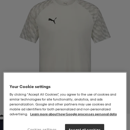
-BH
ngsskor
öjor & skjortor
ngsskor
ingsskor
ar
ingsskor
n
ingsskor
ts & toppar
or
n
kor
kor
öjor & skjortor
usskor
öjor & skjortor
skor
r
skor
n
tskor
Your Cookie settings
By clicking “Accept All Cookies”, you agree to the use of cookies and
 & klänningar
or
r & pannband
or
 & klänningar
-/Tennisskor
similar technologies for site functionality, analytics, and ads
personalization. Google and other partners may use cookies and
1
/
4
mobile ad identifiers for both personalized and non‑personalized
advertising.
Learn more about how Google processes personal data
r
andy-/Handbollsskor
kar & vantar
andy-/Handbollsskor
ller
ler
Cookies settings
Accept all cookies