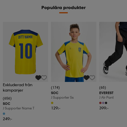
Populära produkter
Kampanj -25%
Exkluderad från
(174)
(65)
kampanjer
SOC
EVEREST
J Supporter Ss
J Alr Pant
(656)
SOC
129:-
399:-
J Supporter Name T
249:-