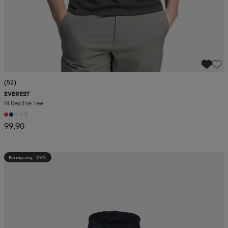
(52)
EVEREST
M Recline Tee
+4
99,90
Kampanj -25%