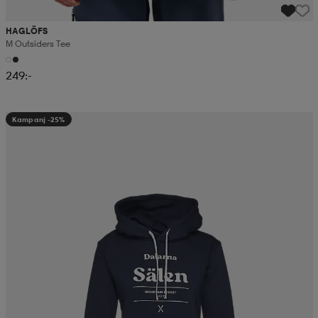
HAGLÖFS
M Outsiders Tee
249:-
Kampanj -25%