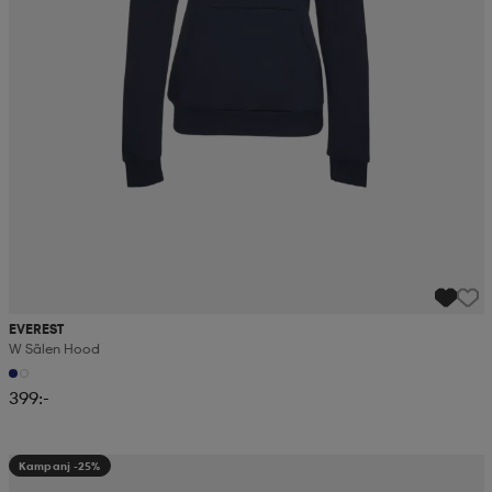
EVEREST
W Sälen Hood
399:-
Kampanj -25%