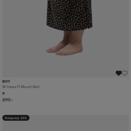
EIVY
W Versa Fl Mount Skirt
899:-
Kampanj -25%