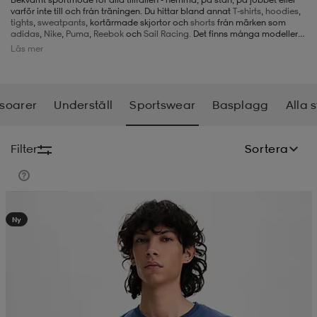
varför inte till och från träningen. Du hittar bland annat
T-shirts
,
hoodies
,
tights
,
sweatpants
, kortärmade skjortor och
shorts
från märken som
-BH
ngsskor
öjor & skjortor
ngsskor
ingsskor
adidas
,
Nike
,
Puma
,
Reebok
och
Sail Racing.
Det finns många modeller
att välja på, så det finns många fina alternativ för alla i vårt utbud av
Läs mer
sportswear.
ar
ingsskor
n
ingsskor
ts & toppar
or
soarer
Underställ
Sportswear
Basplagg
Alla 
n
kor
kor
öjor & skjortor
usskor
Filter
Sortera
öjor & skjortor
skor
r
skor
n
tskor
Kampanj -25%
Ny
 & klänningar
or
r & pannband
or
 & klänningar
-/Tennisskor
r
andy-/Handbollsskor
kar & vantar
andy-/Handbollsskor
ller
ler