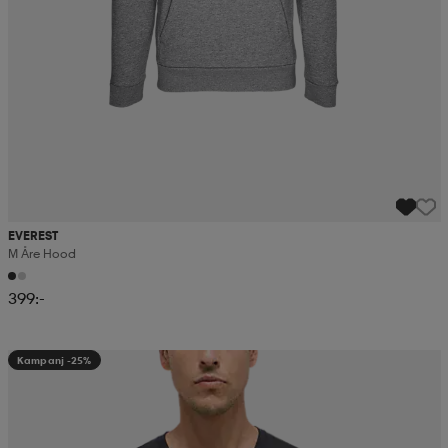
EVEREST
M Åre Hood
399:-
Kampanj -25%