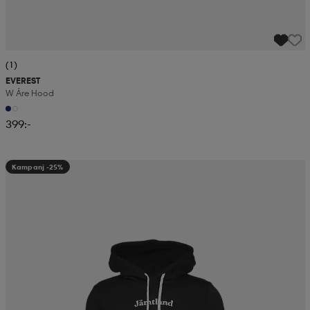
(1)
EVEREST
W Åre Hood
399:-
Kampanj -25%