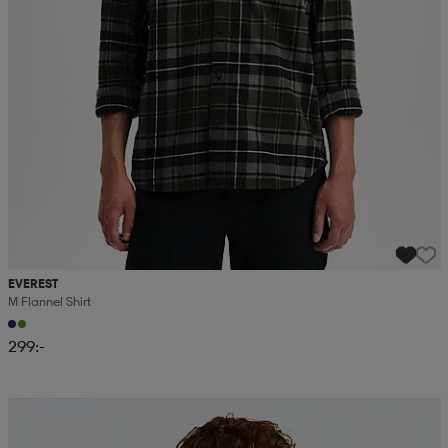
EVEREST
M Flannel Shirt
299:-
Kampanj -25%