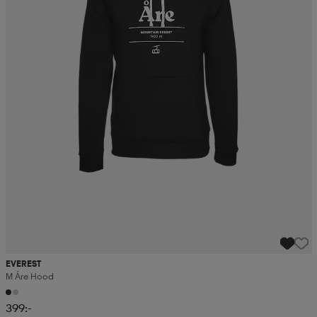
EVEREST
M Åre Hood
399:-