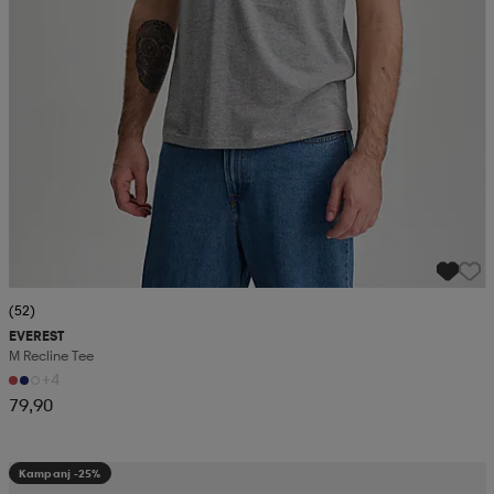
(52)
EVEREST
M Recline Tee
+4
79,90
Kampanj -25%