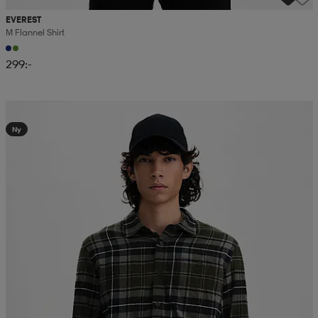
EVEREST
M Flannel Shirt
299:-
Kampanj -25%
Ny