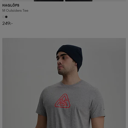
HAGLÖFS
M Outsiders Tee
249:-
Kampanj -25%