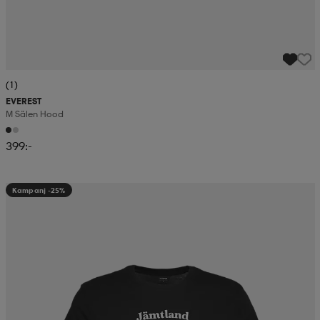
(1)
EVEREST
M Sälen Hood
399:-
Kampanj -25%