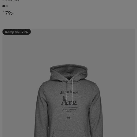
179:-
Kampanj -25%