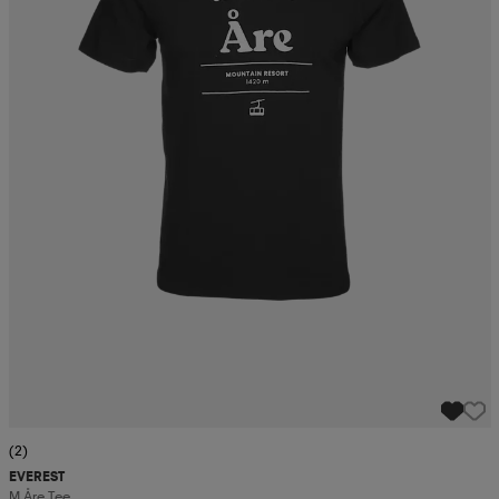
(2)
EVEREST
M Åre Tee