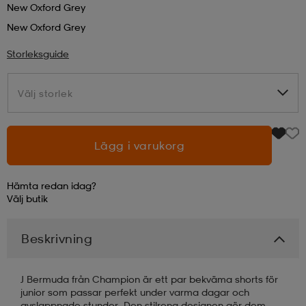
New Oxford Grey
New Oxford Grey
läder
lbehör
r
lbehör
kläder
Storleksguide
asögon
äder
r
Välj storlek
Välj storlek
r
s
Lägg i varukorg
äder
ård
äder
Hämta redan idag?
Välj
butik
s
s
Beskrivning
J Bermuda från Champion är ett par bekväma shorts för
ård
ård
junior som passar perfekt under varma dagar och
avslappnade stunder. Den stilrena designen gör dem