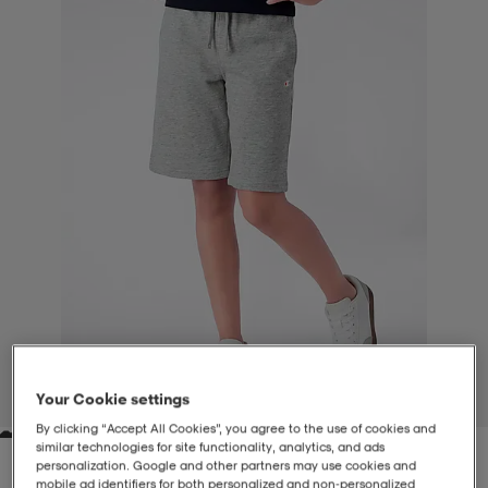
-BH
ngsskor
öjor & skjortor
ngsskor
ingsskor
ar
ingsskor
n
ingsskor
ts & toppar
or
n
kor
kor
öjor & skjortor
usskor
öjor & skjortor
skor
r
skor
n
tskor
 & klänningar
or
r & pannband
or
 & klänningar
-/Tennisskor
Your Cookie settings
1
/
4
By clicking “Accept All Cookies”, you agree to the use of cookies and
similar technologies for site functionality, analytics, and ads
r
andy-/Handbollsskor
kar & vantar
andy-/Handbollsskor
ller
ler
personalization. Google and other partners may use cookies and
mobile ad identifiers for both personalized and non‑personalized