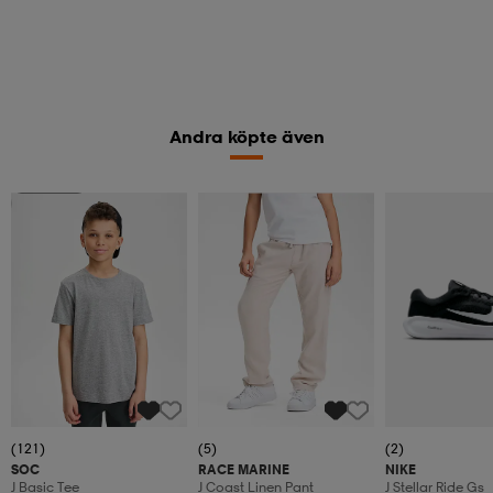
Andra köpte även
2 för 149:-
(121)
(5)
(2)
SOC
RACE MARINE
NIKE
J Basic Tee
J Coast Linen Pant
J Stellar Ride Gs