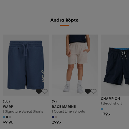
Andra köpte
CHAMPION
(50)
(9)
J Beachshort
WARP
RACE MARINE
J Signature Sweat Shorts
J Coast Linen Shorts
179:-
99,90
299:-