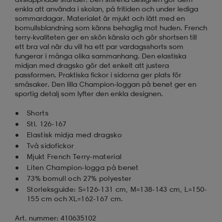
enkla att använda i skolan, på fritiden och under lediga
sommardagar. Materialet är mjukt och lätt med en
bomullsblandning som känns behaglig mot huden. French
terry-kvaliteten ger en skön känsla och gör shortsen till
ett bra val när du vill ha ett par vardagsshorts som
fungerar i många olika sammanhang. Den elastiska
midjan med dragsko gör det enkelt att justera
passformen. Praktiska fickor i sidorna ger plats för
småsaker. Den lilla Champion-loggan på benet ger en
sportig detalj som lyfter den enkla designen.
Shorts
Stl. 126-167
Elastisk midja med dragsko
Två sidofickor
Mjukt French Terry-material
Liten Champion-logga på benet
73% bomull och 27% polyester
Storleksguide: S=126-131 cm, M=138-143 cm, L=150-
155 cm och XL=162-167 cm.
Art. nummer: 410635102