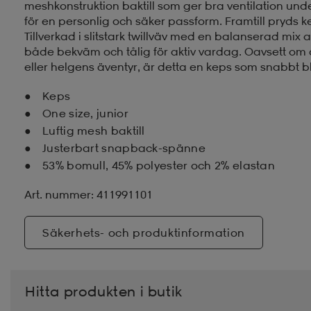
meshkonstruktion baktill som ger bra ventilation un
för en personlig och säker passform. Framtill pryds
Tillverkad i slitstark twillväv med en balanserad mix
både bekväm och tålig för aktiv vardag. Oavsett om d
eller helgens äventyr, är detta en keps som snabbt bl
Keps
One size, junior
Luftig mesh baktill
Justerbart snapback-spänne
53% bomull, 45% polyester och 2% elastan
Art. nummer: 411991101
Säkerhets- och produktinformation
Hitta produkten i butik