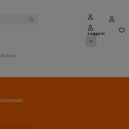
Logga in
Butiker
l erbjudandet