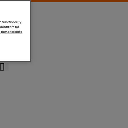
e functionality,
entifiers for
 personal data
Black
Black