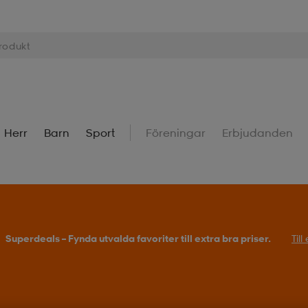
Herr
Barn
Sport
Föreningar
Erbjudanden
Superdeals – Fynda utvalda favoriter till extra bra priser.
Til