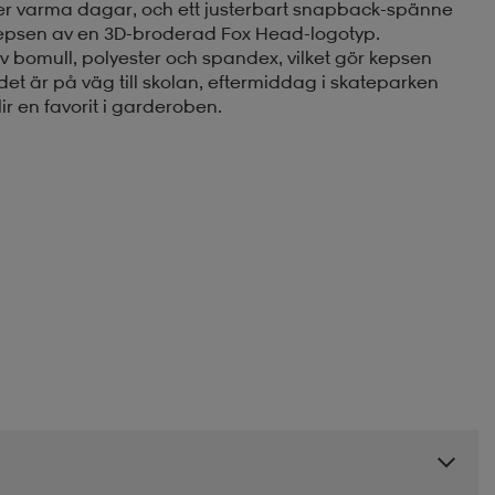
der varma dagar, och ett justerbart snapback-spänne
 kepsen av en 3D-broderad Fox Head-logotyp.
 av bomull, polyester och spandex, vilket gör kepsen
et är på väg till skolan, eftermiddag i skateparken
ir en favorit i garderoben.