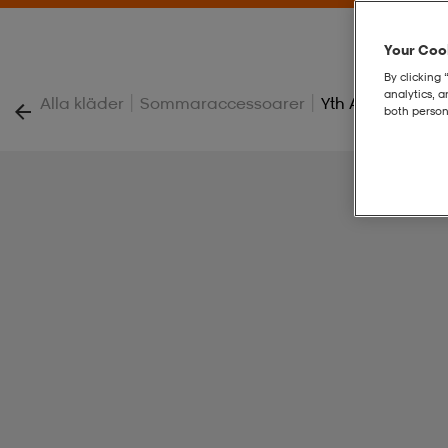
Your Cook
By clicking 
analytics, 
|
|
Alla kläder
Sommaraccessoarer
Yth Absolute Sb
both person