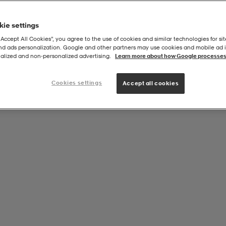
ie settings
“Accept All Cookies”, you agree to the use of cookies and similar technologies for sit
and ads personalization. Google and other partners may use cookies and mobile ad id
 Mesh Hat
alized and non‑personalized advertising.
Learn more about how Google processes
Cookies settings
Accept all cookies