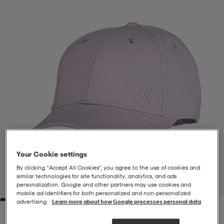
-BH
ngsskor
öjor & skjortor
ngsskor
ingsskor
ar
ingsskor
n
ingsskor
ts & toppar
or
n
kor
kor
öjor & skjortor
usskor
öjor & skjortor
skor
r
skor
n
tskor
Your Cookie settings
By clicking “Accept All Cookies”, you agree to the use of cookies and
 & klänningar
or
r & pannband
or
 & klänningar
-/Tennisskor
similar technologies for site functionality, analytics, and ads
1
/
2
personalization. Google and other partners may use cookies and
mobile ad identifiers for both personalized and non‑personalized
advertising.
Learn more about how Google processes personal data
r
andy-/Handbollsskor
kar & vantar
andy-/Handbollsskor
ller
ler