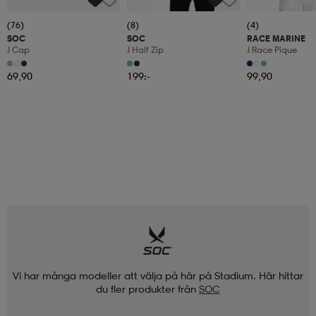
(76)
(8)
(4)
SOC
SOC
RACE MARINE
J Cap
J Half Zip
J Race Pique
69,90
199:-
99,90
Vi har många modeller att välja på här på Stadium. Här hittar
du fler produkter från
SOC