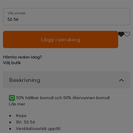
läder
lbehör
r
lbehör
kläder
Välj storlek
52-56
asögon
äder
r
Lägg i varukorg
Hämta redan idag?
r
s
Välj
butik
Beskrivning
äder
ård
äder
50% hållbar bomull och 50% återvunnen bomull
s
s
Läs mer
Keps
Stl. 52-56
ård
ård
Ventilationshål upptill