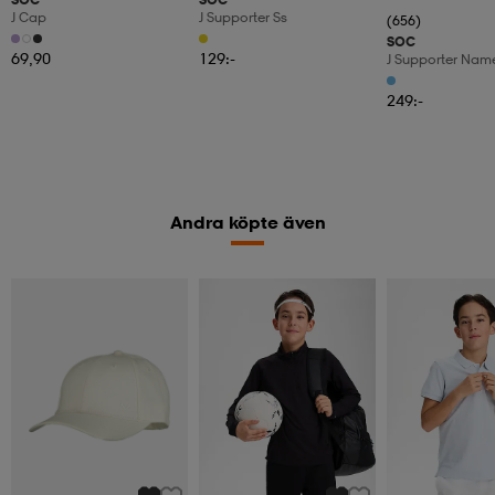
J Cap
J Supporter Ss
(656)
SOC
69,90
129:-
J Supporter Nam
249:-
Andra köpte även