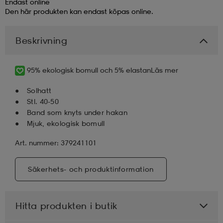
Endast online
Den här produkten kan endast köpas online.
läder
lbehör
r
lbehör
kläder
Beskrivning
asögon
äder
r
95% ekologisk bomull och 5% elastan
Läs mer
Solhatt
r
s
Stl. 40-50
Band som knyts under hakan
Mjuk, ekologisk bomull
äder
ård
äder
Art. nummer: 379241101
Säkerhets- och produktinformation
s
s
Hitta produkten i butik
ård
ård