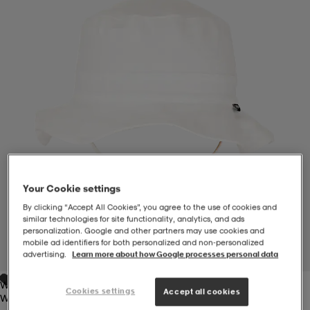
-BH
ngsskor
öjor & skjortor
ngsskor
ingsskor
ar
ingsskor
n
ingsskor
ts & toppar
or
n
kor
kor
öjor & skjortor
usskor
öjor & skjortor
skor
r
skor
n
tskor
Your Cookie settings
By clicking “Accept All Cookies”, you agree to the use of cookies and
similar technologies for site functionality, analytics, and ads
personalization. Google and other partners may use cookies and
 & klänningar
or
r & pannband
or
 & klänningar
-/Tennisskor
mobile ad identifiers for both personalized and non‑personalized
1
/
1
advertising.
Learn more about how Google processes personal data
White
r
andy-/Handbollsskor
kar & vantar
andy-/Handbollsskor
ller
ler
Cookies settings
Accept all cookies
White