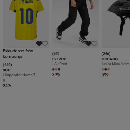
Exkluderad från
(65)
(246)
kampanjer
EVEREST
OCCANO
J Alr Pant
Junior Mips Helm
(656)
SOC
399:-
599:-
J Supporter Name T
249:-