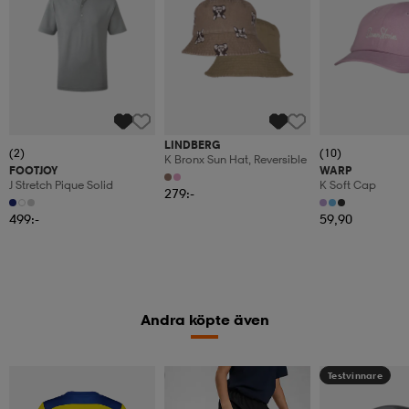
LINDBERG
(2)
(10)
K Bronx Sun Hat, Reversible
FOOTJOY
WARP
J Stretch Pique Solid
K Soft Cap
279:-
499:-
59,90
Andra köpte även
Kampanj -25%
Testvinnare