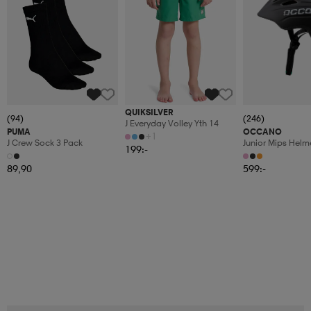
QUIKSILVER
(94)
(246)
J Everyday Volley Yth 14
PUMA
OCCANO
+1
J Crew Sock 3 Pack
Junior Mips Helm
199:-
89,90
599:-