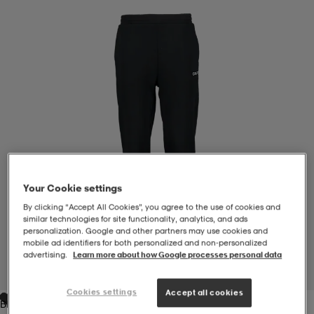
-BH
ngsskor
öjor & skjortor
ngsskor
ingsskor
ar
ingsskor
n
ingsskor
ts & toppar
or
n
kor
kor
öjor & skjortor
usskor
öjor & skjortor
skor
r
skor
n
tskor
Your Cookie settings
By clicking “Accept All Cookies”, you agree to the use of cookies and
similar technologies for site functionality, analytics, and ads
personalization. Google and other partners may use cookies and
 & klänningar
or
r & pannband
or
 & klänningar
-/Tennisskor
mobile ad identifiers for both personalized and non‑personalized
advertising.
Learn more about how Google processes personal data
1
/
4
r
andy-/Handbollsskor
kar & vantar
andy-/Handbollsskor
ller
ler
Cookies settings
Accept all cookies
Black