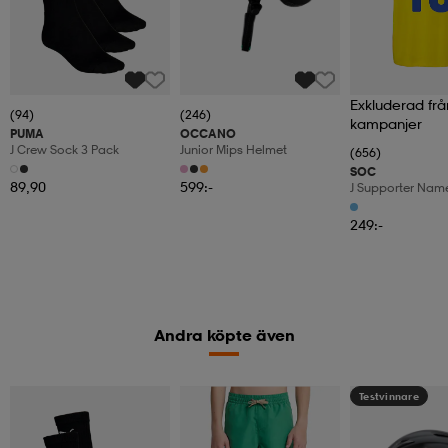
Exkluderad frå
(94)
(246)
kampanjer
PUMA
OCCANO
J Crew Sock 3 Pack
Junior Mips Helmet
(656)
SOC
89,90
599:-
J Supporter Nam
249:-
Andra köpte även
Testvinnare