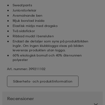
Sweatpants
Juniorstorlekar
läder
lbehör
r
lbehör
kläder
Avsmalnande ben
Mjuk borstad insida
Elastisk midja med dragsko
asögon
äder
r
Två sidofickor
Ribbad mudd i bensluten
Endast de detaljer som syns på produktbilden
r
s
ingår. Om ingen klubblogga visas på bilden
levereras produkten utan logga.
60% ekologisk bomull och 40% återvunnen
polyester
äder
ård
äder
Art. nummer: 399211102
s
s
Säkerhets- och produktinformation
Recensioner
ård
ård