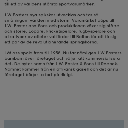
till ett av världens största sportvarumärken.
läder
lbehör
r
lbehör
kläder
J.W Fosters nya spikskor utvecklas och tar så
småningom världen med storm. Varumärket döps till
J.W. Foster and Sons och produktionen växer sig större
och större. Löpare, kricketspelare, rugbyspelare och
asögon
äder
r
olika typer av atleter vallfärdar till Bolton för att få sig
ett par av de revolutionerande springskorna.
Låt oss spola fram till 1958. Nu tar nämligen J.W Fosters
r
s
barnbarn över företaget och väljer att kommersialisera
det. De byter namn från J.W. Foster & Sons till Reebok.
Namnet kommer från en afrikansk gasell och det är nu
företaget börjar ta fart på riktigt.
äder
ård
äder
s
s
ård
ård