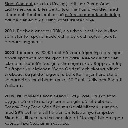
Slam Contest
(en dunktävling) i ett par Pump Omni
Light-sneakers. Efter detta tog The Pump världen med
storm och Reebok satsar på
skämtsam marknadsföring
där de ger en pik till sina konkurrenter Nike.
2001
. Reebok lanserar RBK, en urban livsstilskollektion
som står för sport, mode och musik och satsar på ett
bredare segment.
2003
. I början av 2000-talet händer någonting som inget
annat sportvarumärke gjort tidigare. Reebok signar en
icke-atlet som får designa sina egna skor. Rapparen Jay
Z släpper kollektionen ”Sean Carter” och skorna blir de
snabbast säljande någonsin. Därefter följer flera stora
samarbeten med bland annat 50 Cent, Nelly och Pharell
Williams.
2009
. Nu lanseras skon
Reebok Easy Tone
. En sko som
bygger på en teknologi där man går på luftbubblor.
Reebok Easy Tone
sägs öka muskelaktiviteten i rumpan
med 28% och alla vill ha den omtalade nya rumpskon.
Skon blir till och med så populär att ”toning” blir en egen
kategori på Stadiums skovägg.