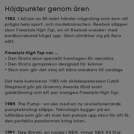
Höjdpunkter genom åren
1982
. I början av 80-talet händer någonting som kom att
prägla hela sport- och modebranschen. Reebok släpper
skon
Freestyle High Top
, en vit Reebok-sneaker med
kardborreband högst upp. Skon utmärker sig på flera
sätt:
Freestyle High Top
var …
•
Den första skon speciellt framtagen för aerobics
•
Den första gympaskon designad för kvinnor
•
Skon som gör det okej att bära sneakers till vardags
Det hela kulminerar 1985 när skådespelerskan Cybill
Shepherd går på Grammy Awards iförd svart
galaklänning och ett par orangea
Freestyle High Top
.
1989
. The Pump – en sko med en ny revolutionerande
pumpteknologi släpps. Teknologin bygger på en
luftblåsa som gör att man kan pumpa upp skon för att få
den perfekta passformen kring foten.
1991
. Dee Brown, en rookie i NBA, vinner
NBA All Star