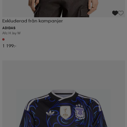
Exkluderad från kampanjer
ADIDAS
Afc H Jsy W
1 199:-