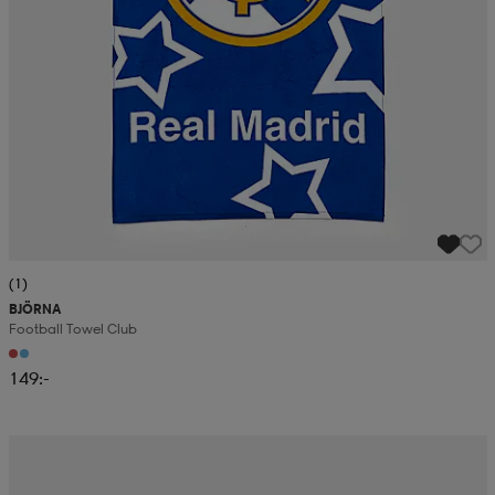
(1)
BJÖRNA
Football Towel Club
149:-