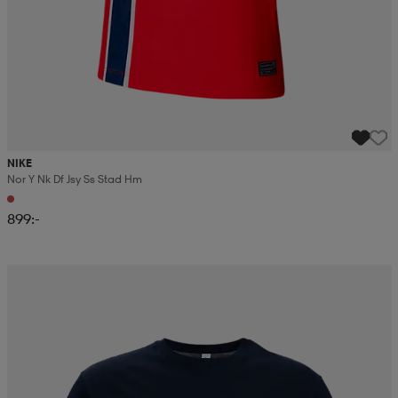
NIKE
Nor Y Nk Df Jsy Ss Stad Hm
899:-