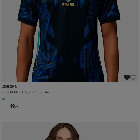
JORDAN
Cbf M Nk Df Jsy Ss Stad Aw3
1 149:-