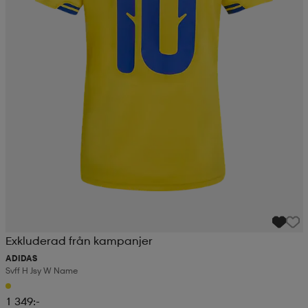
Exkluderad från kampanjer
ADIDAS
Svff H Jsy W Name
1 349:-