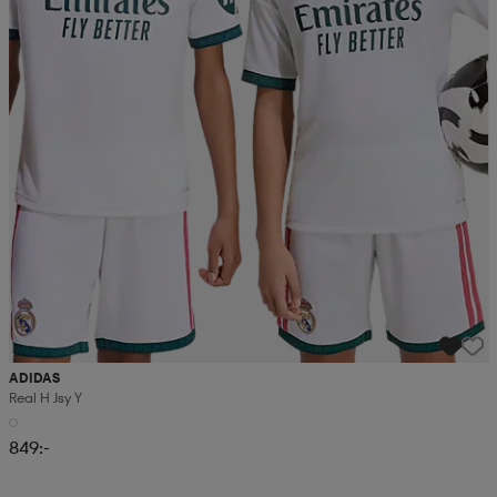
ADIDAS
Real H Jsy Y
849:-