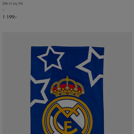
Dfb H Jsy 94
1 199:-