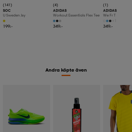
(141)
(4)
(1)
SOC
ADIDAS
ADIDAS
U Sweden Jsy
Workout Essentials Flex Tee
We Fr T
+1
199:-
349:-
349:-
Andra köpte även