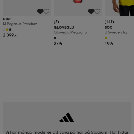
NIKE
(3)
(141)
M Pegasus Premium
GLOVEGLU
SOC
Gloveglu Megagrip
U Sweden Jsy
2 399:-
279:-
199:-
Vi har många modeller att välja på här på Stadium. Här hittar