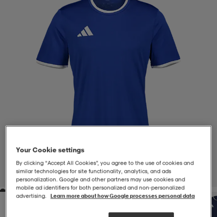
-BH
ngsskor
öjor & skjortor
ngsskor
ingsskor
ar
ingsskor
n
ingsskor
ts & toppar
or
n
kor
kor
öjor & skjortor
usskor
öjor & skjortor
skor
r
skor
n
tskor
Your Cookie settings
By clicking “Accept All Cookies”, you agree to the use of cookies and
 & klänningar
or
r & pannband
or
 & klänningar
-/Tennisskor
similar technologies for site functionality, analytics, and ads
1
/
4
personalization. Google and other partners may use cookies and
mobile ad identifiers for both personalized and non‑personalized
advertising.
Learn more about how Google processes personal data
r
andy-/Handbollsskor
kar & vantar
andy-/Handbollsskor
ller
ler