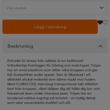
Välj storlek
Välj storlek
läder
lbehör
r
lbehör
kläder
Lägg i varukorg
asögon
äder
r
Beskrivning
r
s
Entrada 26 Jersey från adidas är en funktionell
fotbollströja framtagen för träning och matchspel. Tröjan
äder
ård
äder
har en smal passform som sitter nära kroppen och ger
full rörelsefrihet under spelet. Den är tillverkad i ett
slitstarkt stickat material som känns mjukt mot huden.
Med CLIMACOOL-teknologi transporteras fukt effektivt
s
s
bort från kroppen, vilket hjälper dig att hålla dig torr och
fokuserad även under intensiva pass. Tröjan har en
broderad adidas-logotyp på bröstet – en tydlig detalj
som visar varumärkets kvalitet och stil.
ård
ård