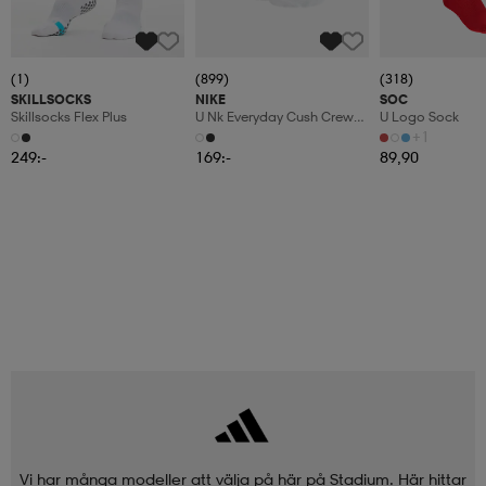
(1)
(899)
(318)
SKILLSOCKS
NIKE
SOC
Skillsocks Flex Plus
U Nk Everyday Cush Crew
U Logo Sock
3pr
+1
249:-
169:-
89,90
Vi har många modeller att välja på här på Stadium. Här hittar