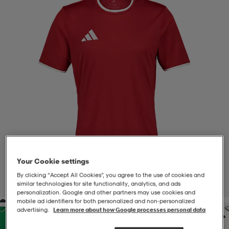
-BH
ngsskor
öjor & skjortor
ngsskor
ingsskor
ar
ingsskor
n
ingsskor
ts & toppar
or
n
kor
kor
öjor & skjortor
usskor
öjor & skjortor
skor
r
skor
n
tskor
Your Cookie settings
 & klänningar
or
r & pannband
or
 & klänningar
-/Tennisskor
By clicking “Accept All Cookies”, you agree to the use of cookies and
similar technologies for site functionality, analytics, and ads
1
/
4
personalization. Google and other partners may use cookies and
mobile ad identifiers for both personalized and non‑personalized
advertising.
Learn more about how Google processes personal data
r
andy-/Handbollsskor
kar & vantar
andy-/Handbollsskor
ller
ler