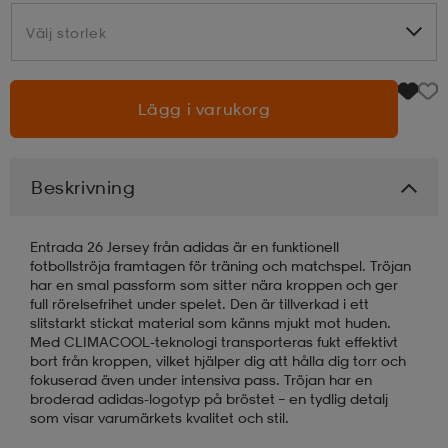
Välj storlek
Välj storlek
läder
lbehör
r
lbehör
kläder
Lägg i varukorg
asögon
äder
r
Beskrivning
r
s
Entrada 26 Jersey från adidas är en funktionell
fotbollströja framtagen för träning och matchspel. Tröjan
äder
ård
äder
har en smal passform som sitter nära kroppen och ger
full rörelsefrihet under spelet. Den är tillverkad i ett
slitstarkt stickat material som känns mjukt mot huden.
Med CLIMACOOL-teknologi transporteras fukt effektivt
s
s
bort från kroppen, vilket hjälper dig att hålla dig torr och
fokuserad även under intensiva pass. Tröjan har en
broderad adidas-logotyp på bröstet – en tydlig detalj
som visar varumärkets kvalitet och stil.
ård
ård