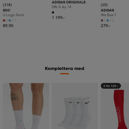
ADIDAS ORIGINALS
(318)
(20)
Dfb A Jsy 14
SOC
ADIDAS
U Logo Sock
We Bas T
1 199:-
+1
+3
89,90
279:-
Komplettera med
2 för 129:-