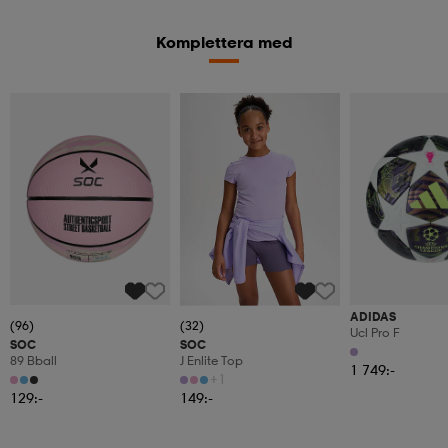
Komplettera med
ADIDAS
(96)
(32)
Ucl Pro F
SOC
SOC
89 Bball
J Enlite Top
1 749:-
+1
129:-
149:-