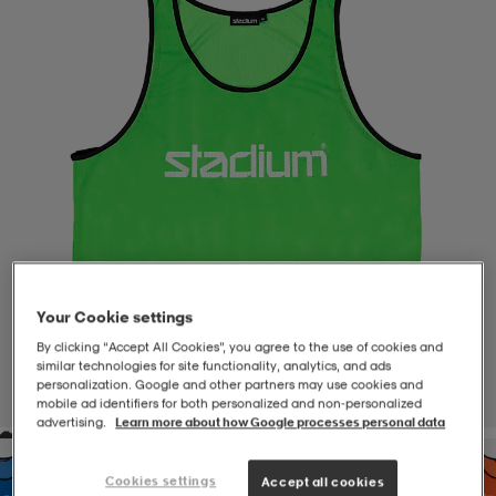
-BH
ngsskor
öjor & skjortor
ngsskor
ingsskor
ar
ingsskor
n
ingsskor
ts & toppar
or
n
kor
kor
öjor & skjortor
usskor
öjor & skjortor
skor
r
skor
n
tskor
Your Cookie settings
By clicking “Accept All Cookies”, you agree to the use of cookies and
similar technologies for site functionality, analytics, and ads
 & klänningar
or
r & pannband
or
 & klänningar
-/Tennisskor
personalization. Google and other partners may use cookies and
1
/
2
mobile ad identifiers for both personalized and non‑personalized
advertising.
Learn more about how Google processes personal data
r
andy-/Handbollsskor
kar & vantar
andy-/Handbollsskor
ller
ler
Cookies settings
Accept all cookies