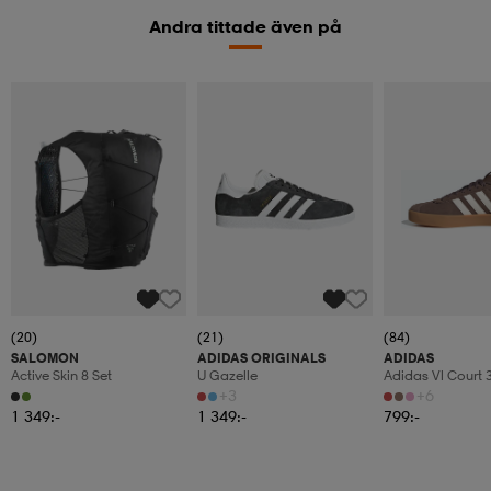
Andra tittade även på
(20)
(21)
(84)
SALOMON
ADIDAS ORIGINALS
ADIDAS
Active Skin 8 Set
U Gazelle
Adidas Vl Court 3
+3
+6
1 349:-
1 349:-
799:-