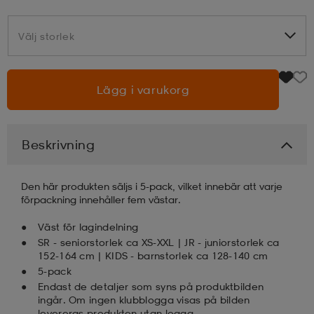
läder
lbehör
r
lbehör
kläder
Välj storlek
Välj storlek
asögon
äder
r
Lägg i varukorg
r
s
Beskrivning
Den här produkten säljs i 5-pack, vilket innebär att varje
äder
ård
äder
förpackning innehåller fem västar.
Väst för lagindelning
s
s
SR - seniorstorlek ca XS-XXL | JR - juniorstorlek ca
152-164 cm | KIDS - barnstorlek ca 128-140 cm
5-pack
Endast de detaljer som syns på produktbilden
ård
ård
ingår. Om ingen klubblogga visas på bilden
levereras produkten utan logga.