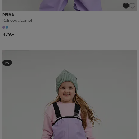
REIMA
Raincoat, Lampi
479:-
Kampanj -25%
Ny