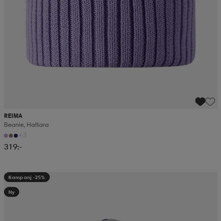
REIMA
Beanie, Hattara
+3
319:-
Kampanj -25%
Ny