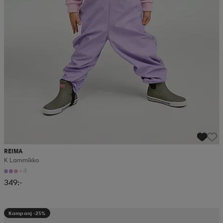
REIMA
K Lammikko
+4
349:-
Kampanj -25%