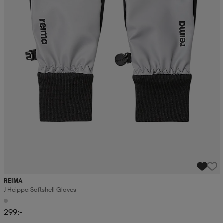
REIMA
J Heippa Softshell Gloves
299:-