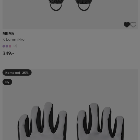
REIMA
K Lammikko
+4
349:-
Kampanj -25%
Ny