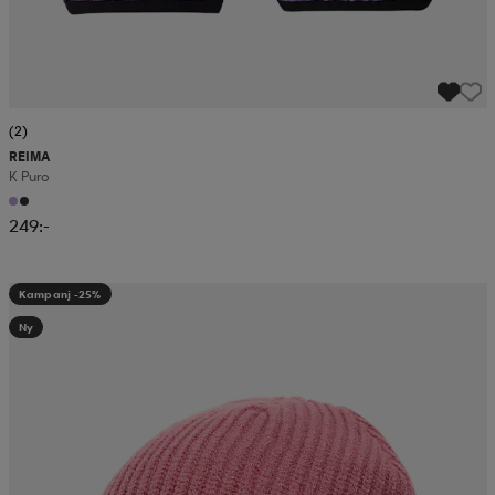
(2)
REIMA
K Puro
249:-
Kampanj -25%
Ny