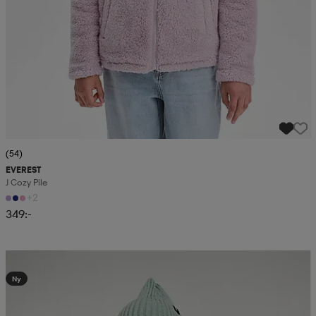
(54)
EVEREST
J Cozy Pile
+2
349:-
Kampanj -25%
Ny