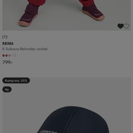
(1)
REIMA
K Sulkava Reimatec Jacket
+2
799:-
Kampanj -25%
Ny