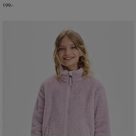
199:-
Kampanj -25%