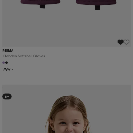
REIMA
J Tehden Softshell Gloves
299:-
Kampanj -25%
Ny