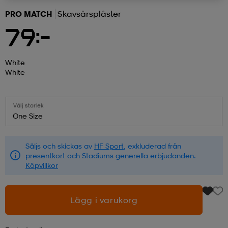
PRO MATCH
Skavsårsplåster
r & pannband
tskor
läder
tskor
r
ngsskor
79:-
kar & vantar
skor
ukar
skor
kar & vantar
kor
White
White
ukar
sskor
ställ
sskor
ukar
lbehör
Välj storlek
One Size
ställ
stövlar
por
stövlar
ställ
er
Säljs och skickas av
HF Sport
, exkluderad från
presentkort och Stadiums generella erbjudanden.
Köpvillkor
por
ler
kläder
ler
läder
Lägg i varukorg
kläder
ngskor
asögon
ngskor
por