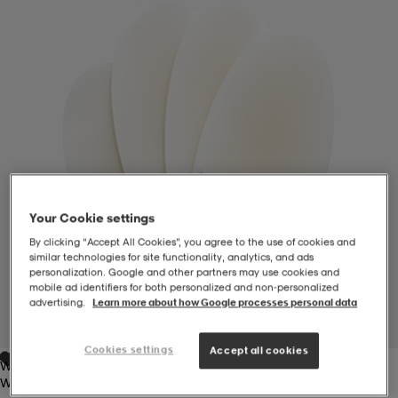
-BH
ngsskor
öjor & skjortor
ngsskor
ingsskor
ar
ingsskor
n
ingsskor
ts & toppar
or
n
kor
kor
öjor & skjortor
usskor
Your Cookie settings
öjor & skjortor
skor
r
skor
n
tskor
By clicking “Accept All Cookies”, you agree to the use of cookies and
similar technologies for site functionality, analytics, and ads
personalization. Google and other partners may use cookies and
mobile ad identifiers for both personalized and non‑personalized
 & klänningar
or
r & pannband
or
 & klänningar
-/Tennisskor
advertising.
Learn more about how Google processes personal data
1
/
2
Cookies settings
Accept all cookies
White
r
andy-/Handbollsskor
kar & vantar
andy-/Handbollsskor
ller
ler
White