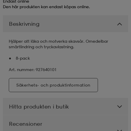
Endast online
Den här produkten kan endast köpas online.
läder
lbehör
r
lbehör
kläder
Beskrivning
asögon
äder
r
Hjälper att läka och motverka skavsår. Omedelbar
smärtlindring och tryckavlastning.
r
s
8-pack
Art. nummer: 927640101
äder
ård
äder
Säkerhets- och produktinformation
s
s
Hitta produkten i butik
ård
ård
Recensioner