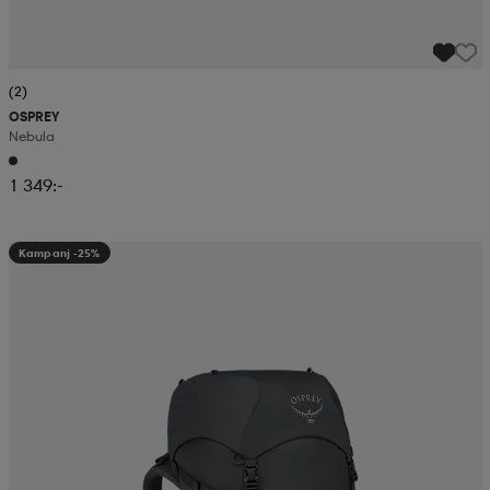
(2)
OSPREY
Nebula
1 349:-
Kampanj -25%