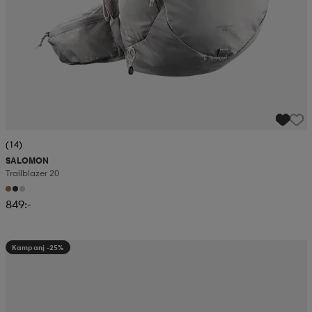
(14)
SALOMON
Trailblazer 20
849:-
Kampanj -25%