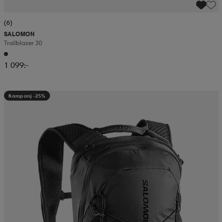
(6)
SALOMON
Trailblazer 30
1 099:-
Kampanj -25%