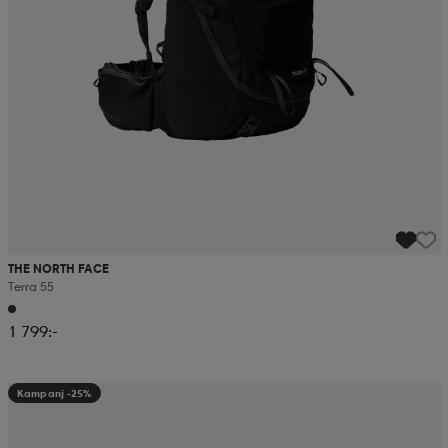
THE NORTH FACE
Terra 55
1 799:-
Kampanj -25%