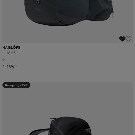
HAGLÖFS
L.i.m 25
1 199:-
Kampanj -25%