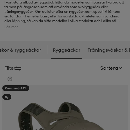
I vårt stora utbud av ryggsäck hittar du modeller som
passar lika bra att
ta med på långresan som att använda som skolryggsäck eller
-BH
ngsskor
öjor & skjortor
ngsskor
ingsskor
träningsryggsäck. Om du letar efter en ryggsäck som specifikt lämpar
sig för dam, herr eller barn, eller för särskilda aktiviteter som vandring
eller
löpning
, så kan du hitta modeller i olika storlekar och i olika stil.
Vissa fungerar utmärkt för skid- och snowboardåkning, medan andra är
Läs mer
mer designade för arbete och resor. Vårt sortiment kommer från märken
ar
ingsskor
n
ingsskor
ts & toppar
or
som
Nike
,
adidas
,
Peak Performance,
Osprey
,
Haglöfs
och många fler, så
du har stora valmöjligheter hos oss när du letar efter en ny ryggsäck.
skor & ryggsäckar
Ryggsäckar
Träningsväskor &
n
kor
kor
öjor & skjortor
usskor
Filter
Sortera
öjor & skjortor
skor
r
skor
n
tskor
Kampanj -25%
Ny
 & klänningar
or
r & pannband
or
 & klänningar
-/Tennisskor
r
andy-/Handbollsskor
kar & vantar
andy-/Handbollsskor
ller
ler