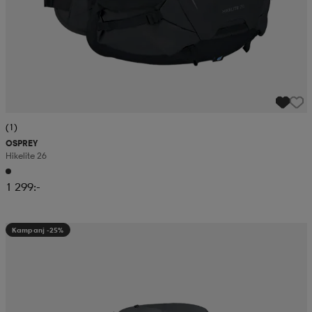
(1)
OSPREY
Hikelite 26
1 299:-
Kampanj -25%