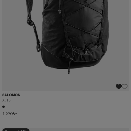
SALOMON
Xt 15
1 299:-