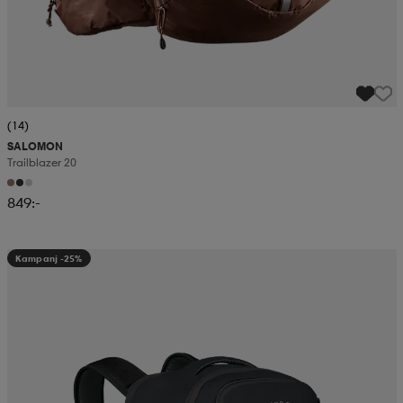
(14)
SALOMON
Trailblazer 20
849:-
Kampanj -25%