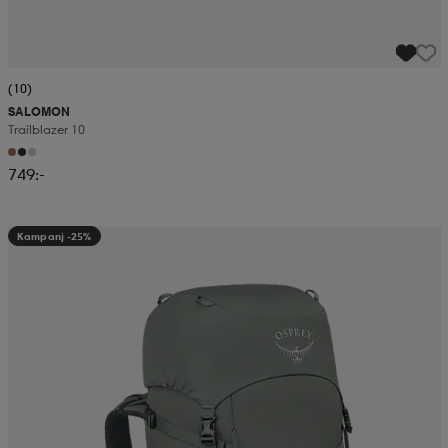
(10)
SALOMON
Trailblazer 10
749:-
Kampanj -25%