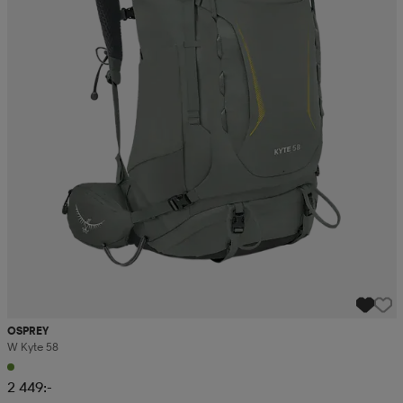
OSPREY
W Kyte 58
2 449:-