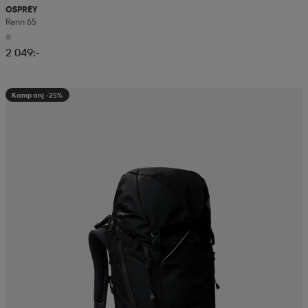
OSPREY
Renn 65
2 049:-
Kampanj -25%