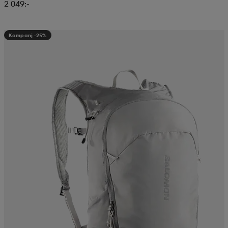
2 049:-
Kampanj -25%