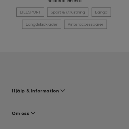
Relaterat innehåll
LILLSPORT
Sport & utrustning
Längd
Längdskidkläder
Vinteraccessoarer
Hjälp & information
Om oss