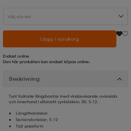
läder
lbehör
r
lbehör
kläder
Välj storlek
Välj storlek
asögon
äder
r
Lägg i varukorg
Endast online
r
s
Den här produkten kan endast köpas online.
Beskrivning
äder
ård
äder
Tunt fodrade längdvantar med vindavvisande ovansida
s
s
och innerhand i slitstarkt syntetskinn. Stl. 5-12.
Längdhandskar
Seniorstorlekar; 5-12
ård
ård
Tajt passform