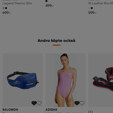
Legend Thermo Slim
W Leather Box Mi
499:-
699:-
599:-
Andra köpte också
SALOMON
ADIDAS
(1)