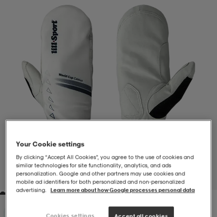
-BH
ngsskor
öjor & skjortor
ngsskor
ingsskor
ar
ingsskor
n
ingsskor
ts & toppar
or
n
kor
kor
öjor & skjortor
usskor
öjor & skjortor
skor
r
skor
n
tskor
Your Cookie settings
By clicking “Accept All Cookies”, you agree to the use of cookies and
 & klänningar
or
r & pannband
or
 & klänningar
-/Tennisskor
similar technologies for site functionality, analytics, and ads
personalization. Google and other partners may use cookies and
1
/
1
mobile ad identifiers for both personalized and non‑personalized
advertising.
Learn more about how Google processes personal data
r
andy-/Handbollsskor
kar & vantar
andy-/Handbollsskor
ller
ler
Cookies settings
Accept all cookies