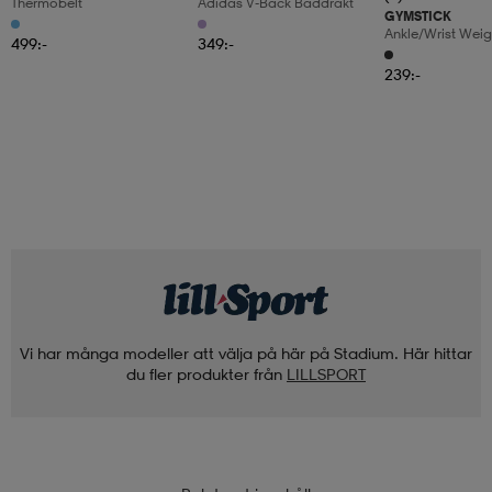
Thermobelt
Adidas V-Back Baddräkt
GYMSTICK
Ankle/wrist Weig
499:-
349:-
239:-
Vi har många modeller att välja på här på Stadium. Här hittar
du fler produkter från
LILLSPORT